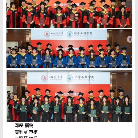
邓磊 撰稿
姜利寒 审核