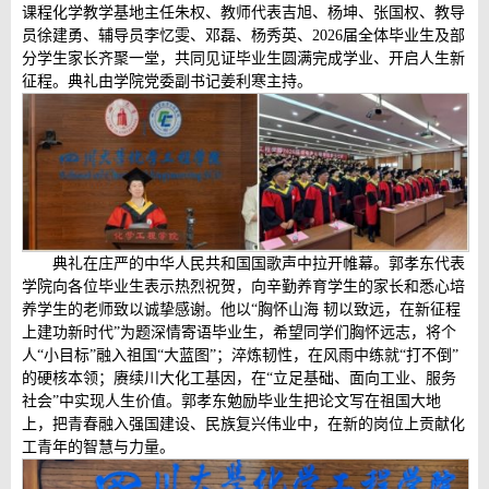
课程化学教学基地主任朱权、教师代表吉旭、杨坤、张国权、教导
员徐建勇、辅导员李忆雯、邓磊、杨秀英、2026届全体毕业生及部
分学生家长齐聚一堂，共同见证毕业生圆满完成学业、开启人生新
征程。典礼由学院党委副书记姜利寒主持。
典礼在庄严的中华人民共和国国歌声中拉开帷幕。郭孝东代表
学院向各位毕业生表示热烈祝贺，向辛勤养育学生的家长和悉心培
养学生的老师致以诚挚感谢。他以“胸怀山海 韧以致远，在新征程
上建功新时代”为题深情寄语毕业生，希望同学们胸怀远志，将个
人“小目标”融入祖国“大蓝图”；淬炼韧性，在风雨中练就“打不倒”
的硬核本领；赓续川大化工基因，在“立足基础、面向工业、服务
社会”中实现人生价值。郭孝东勉励毕业生把论文写在祖国大地
上，把青春融入强国建设、民族复兴伟业中，在新的岗位上贡献化
工青年的智慧与力量。