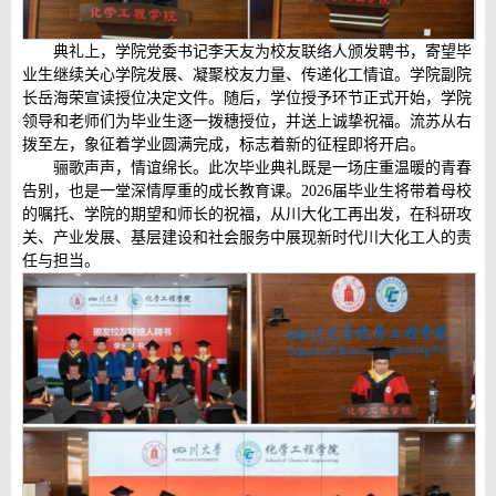
典礼上，学院党委书记李天友为校友联络人颁发聘书，寄望毕
业生继续关心学院发展、凝聚校友力量、传递化工情谊。学院副院
长岳海荣宣读授位决定文件。随后，学位授予环节正式开始，学院
领导和老师们为毕业生逐一拨穗授位，并送上诚挚祝福。流苏从右
拨至左，象征着学业圆满完成，标志着新的征程即将开启。
骊歌声声，情谊绵长。此次毕业典礼既是一场庄重温暖的青春
告别，也是一堂深情厚重的成长教育课。2026届毕业生将带着母校
的嘱托、学院的期望和师长的祝福，从川大化工再出发，在科研攻
关、产业发展、基层建设和社会服务中展现新时代川大化工人的责
任与担当。