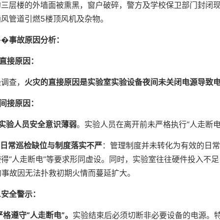
约三层楼的外墙面被熏黑，窗户破碎，警方及学校保卫部门封闭现
通风管道引燃5楼顶风机及杂物。
��
事故原因分析：
直接原因：
经调查，
火灾的直接原因是实验室实验设备夜间未关闭电源
导致
间接原因：
实验人员
安全意识薄弱
。实验人员在离开前未严格执行“人走断电
日常巡检缺位与制度落实不严
：管理制度并未转化为有效的日常
使得“人走断电”等要求形同虚设。同时，实验室往往硬件投入不
的事故因无法扑救初期火情而蔓延扩大。
️
安全警示：
严格遵守“人走断电”。
实验结束后必须切断非必要设备的电源。