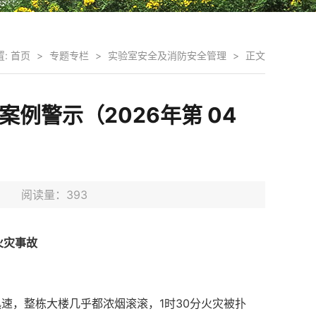
置:
首页
>
专题专栏
>
实验室安全及消防安全管理
>
正文
例警示（2026年第 04
2日 阅读量：
393
火灾
事故
速，整栋大楼几乎都浓烟滚滚，1时30分火灾被扑