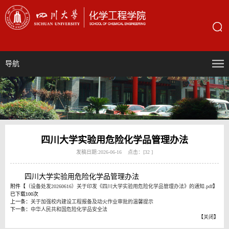
导航
四川大学实验用危险化学品管理办法
发稿日期:2026-06-16 点击：[
32
]
四川大学实验用危险化学品管理办法
附件【
（设备处发20260616）关于印发《四川大学实验用危险化学品管理办法》的通知.pdf
】
已下载
100
次
上一条：
关于加强校内建设工程报备及动火作业审批的温馨提示
下一条：
中华人民共和国危险化学品安全法
【
关闭
】