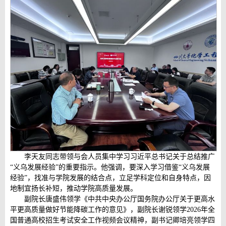
李天友同志带领与会人员集中学习习近平总书记关于总结推广
“义乌发展经验”的重要指示。他强调，要深入学习借鉴“义乌发展
经验”，找准与学院发展的结合点，立足学科定位和自身特点，因
地制宜扬长补短，推动学院高质量发展。
副院长唐盛伟领学《中共中央办公厅国务院办公厅关于更高水
平更高质量做好节能降碳工作的意见》，副院长谢锐领学2026年全
国普通高校招生考试安全工作视频会议精神，副书记卿培亮领学四