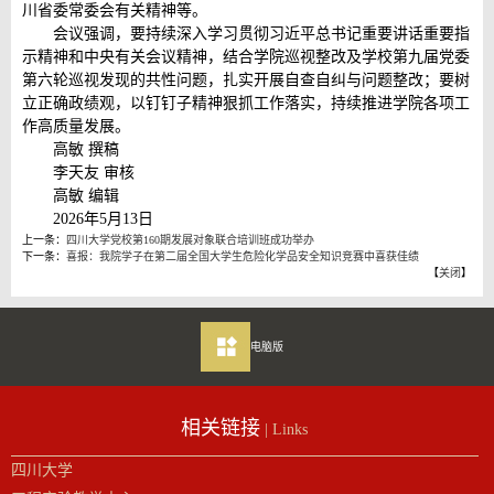
川省委常委会有关精神等。
会议强调，要持续深入学习贯彻习近平总书记重要讲话重要指
示精神和中央有关会议精神，结合学院巡视整改及学校第九届党委
第六轮巡视发现的共性问题，扎实开展自查自纠与问题整改；要树
立正确政绩观，以钉钉子精神狠抓工作落实，持续推进学院各项工
作高质量发展。
高敏 撰稿
李天友 审核
高敏 编辑
2026年5月13日
上一条：
四川大学党校第160期发展对象联合培训班成功举办
下一条：
喜报：我院学子在第二届全国大学生危险化学品安全知识竞赛中喜获佳绩
【
关闭
】
电脑版
相关链接
| Links
四川大学