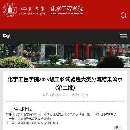
导航
化学工程学院2025级工科试验班大类分流结果公示
（第二批）
发稿日期:2026-05-14 点击：[
537
]
详见附件。
附件【
化学工程学院2025级工科试验班大类分流结果公示（第二批）.pdf
】已下载
559
次
上一条：
热流法导热系数仪培训通知
下一条：
全自动微孔物理吸附仪培训通知
【
关闭
】