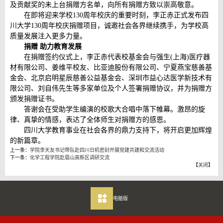
及贡献奖的未上台捐赠方名单，向所有捐赠方致以崇高敬意。
在即将迎来学校130周年校庆的重要时刻，李正赤正式发布四
川大学130周年校庆捐赠项目，诚邀社会各界继续携手，为学校高
质量发展注入更多力量。
捐赠 助力教育发展
在捐赠签约仪式上，李正赤代表校基金会与强生(上海)医疗器
材有限公司、姜维平校友、比亚迪股份有限公司、宁夏燕宝慈善基
金会、北京启明星辰慈善公益基金会、深圳市益心达医学新技术有
限公司、刘自伟先生等多家单位及个人签署捐赠协议，并为捐赠方
颁发捐赠证书。
答谢会在受助学生编演的校歌大合唱中落下帷幕。激昂的旋
律、真挚的情感，表达了全体师生对捐赠方的感恩。
四川大学教育事业在社会各界的鼎力支持下，将开启更加辉煌
的新篇章。
上一条：
学院李天友书记带队赴四川日机密封开展党建共建和交流活动
下一条：
化学工程学院赴眉山高新区调研交流
【
关闭
】
电脑版