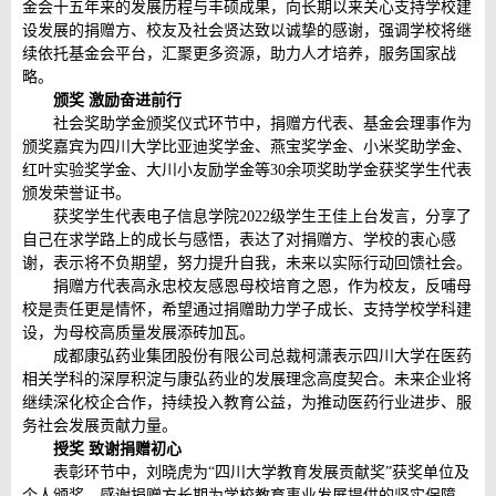
金会十五年来的发展历程与丰硕成果，向长期以来关心支持学校建
设发展的捐赠方、校友及社会贤达致以诚挚的感谢，强调学校将继
续依托基金会平台，汇聚更多资源，助力人才培养，服务国家战
略。
颁奖 激励奋进前行
社会奖助学金颁奖仪式环节中，捐赠方代表、基金会理事作为
颁奖嘉宾为四川大学比亚迪奖学金、燕宝奖学金、小米奖助学金、
红叶实验奖学金、大川小友励学金等30余项奖助学金获奖学生代表
颁发荣誉证书。
获奖学生代表电子信息学院2022级学生王佳上台发言，分享了
自己在求学路上的成长与感悟，表达了对捐赠方、学校的衷心感
谢，表示将不负期望，努力提升自我，未来以实际行动回馈社会。
捐赠方代表高永忠校友感恩母校培育之恩，作为校友，反哺母
校是责任更是情怀，希望通过捐赠助力学子成长、支持学校学科建
设，为母校高质量发展添砖加瓦。
成都康弘药业集团股份有限公司总裁柯潇表示四川大学在医药
相关学科的深厚积淀与康弘药业的发展理念高度契合。未来企业将
继续深化校企合作，持续投入教育公益，为推动医药行业进步、服
务社会发展贡献力量。
授奖 致谢捐赠初心
表彰环节中，刘晓虎为“四川大学教育发展贡献奖”获奖单位及
个人颁奖，感谢捐赠方长期为学校教育事业发展提供的坚实保障。