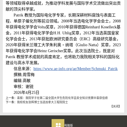
等领域取得卓越成就，为推动学科发展与国际学术交流做出突出贡
献的顶尖科学家。
Patrik 教授为国际电化学专家，长期深耕材料腐蚀与表面工
程、单原子催化剂等前沿领域。2008年当选电化学学会会士，2008
年获得电化学学会Volta奖章，2010年获得德国Reinhard Koselleck基
金，2011年获得电化学学会H.H. Uhlig奖章，2012年当选英国皇家
化学会会士，2013年获批欧洲研究委员会（ERC）高级研究基金，
2020年获得米兰理工大学朱利奥・纳塔（Giulio Natta）奖章，2023
年获得电化学学会Heinz Gerischer奖章。此次当选院士，既是对
Patrik 教授学术成就的高度肯定，也将助力我院相关学科的国际化
建设与高水平发展。
信息来源：
https://www.ae-info.org/ae/Member/Schmuki_Patrik
撰稿:周雪梅
编辑:高敏
审核：谢锐
2026年4月25日
上一条：
喜报：我院学子在第二届全国大学生危险化学品安全知识竞赛中喜获佳绩
下一条：
我校校友张辉博士当选加拿大工程院院士
【
关闭
】
电脑版