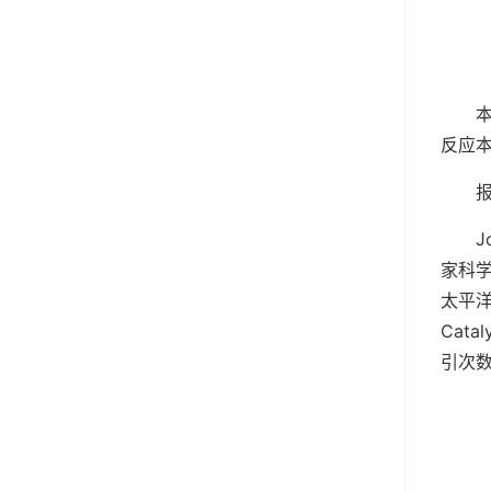
反应
J
家科
太平洋
Cat
引次数