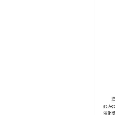
德
at 
催化