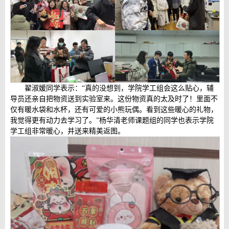
翟淑媛同学表示：“真的没想到，学院学工组会这么贴心，辅
导员还亲自把物资送到实验室来。这份物资真的太及时了！里面不
仅有暖水袋和水杯，还有可爱的小熊玩偶。看到这些暖心的礼物，
我觉得更有动力去学习了。”杨华清老师课题组的同学也表示学院
学工组非常暖心，并送来精美返图。