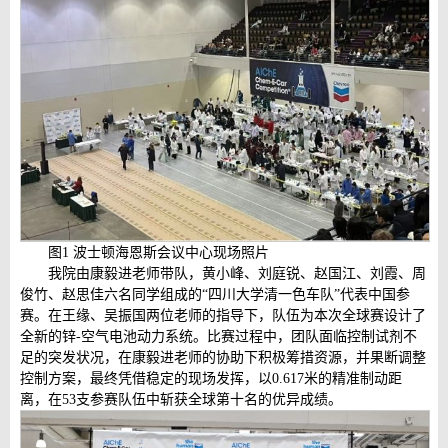
图1 波士顿海恩斯会议中心现场照片
我院由康毅进老师带队，黄小峰、刘庭锐、赵国江、刘霞、周
俊竹、赵思佳六名同学组成的“四川大学清一色车队”代表中国参
赛。在王缘、吴振国两位老师的指导下，队伍为本次全球赛设计了
全新的锌-空气电池动力系统。比赛过程中，团队面临控制试剂不
足的突发状况，在康毅进老师的协助下积极筹措资源，并果断调整
控制方案，最终凭借稳定的现场发挥，以0.617米的精准制动距
离，在53支参赛队伍中斩获全球第十名的优异成绩。