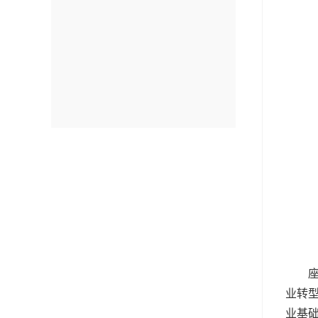
业转
业基