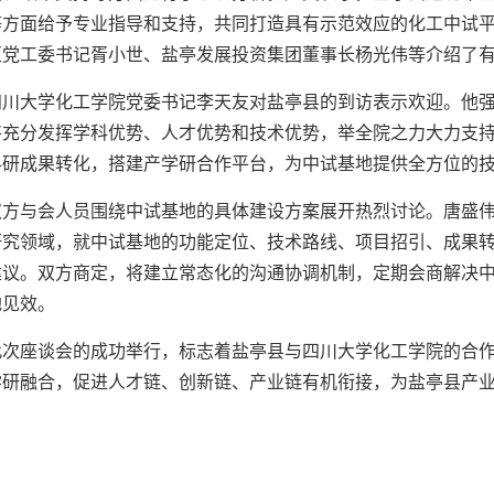
等方面给予专业指导和支持，共同打造具有示范效应的化工中试
区党工委书记胥小世、盐亭发展投资集团董事长杨光伟等介绍了
四川大学化工学院党委书记李天友对盐亭县的到访表示欢迎。他
将充分发挥学科优势、人才优势和技术优势，举全院之力大力支
科研成果转化，搭建产学研合作平台，为中试基地提供全方位的
双方与会人员围绕中试基地的具体建设方案展开热烈讨论。唐盛
研究领域，就中试基地的功能定位、技术路线、项目招引、成果
建议。双方商定，将建立常态化的沟通协调机制，定期会商解决
地见效。
此次座谈会的成功举行，标志着盐亭县与四川大学化工学院的合
学研融合，促进人才链、创新链、产业链有机衔接，为盐亭县产