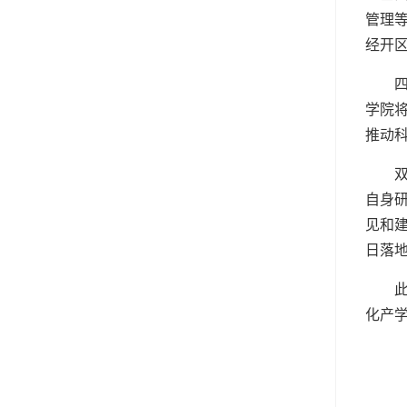
管理
经开
学院
推动
自身
见和
日落
化产