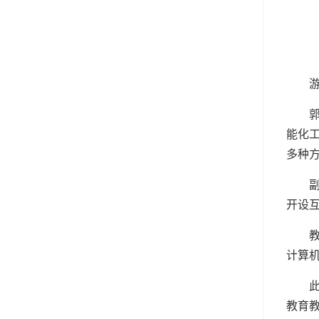
能化
多种
开设
计算
教育教