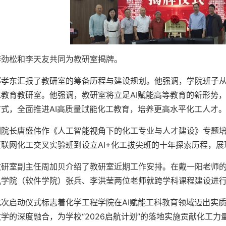
游劲松和李天友共同为教研室揭牌。
郭孝东汇报了教研室的筹备历程与建设规划。他强调，学院班子从2
工教育教研室。他强调，教研室将立足AI赋能高等教育的新形势
方式，全面推进AI高质量赋能化工教育，培养更高水平化工人才
副院长唐盛伟作《人工智能视角下的化工专业与人才建设》专题培训
互联网化工交叉实验班到设立AI+化工拔尖班的十年探索历程，
教研室副主任周加贝介绍了教研室近期工作安排。在戴一阳老师的
机学院（软件学院）张兵、李洪莹两位老师就跨学科课程建设进
此次启动仪式标志着化学工程学院在AI赋能工科教育领域迈出实质
学的深度融合，为学校“2026启航计划”的落地实施贡献化工力