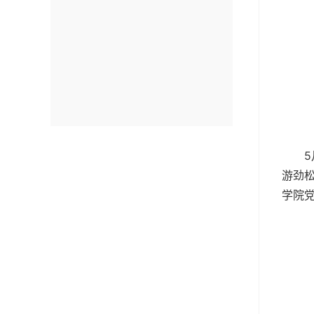
游劲
学院