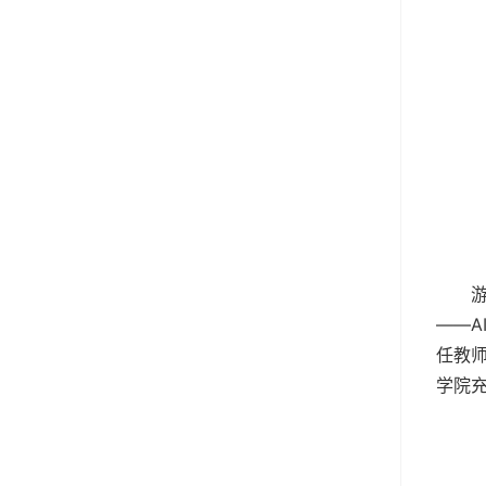
——A
任教师
学院