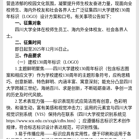
营造浓郁的校园文化氛围，凝聚提升师生校友奋进力量，现面向全
校师生、海内外校友和社会各界人士广泛征集四川大学建校130周
年标识（LOGO）设计方案和口号。有关事项公告如下：
一、征集对象
四川大学全体在校师生员工、海内外全体校友、社会各界人
士。
二、征集时间
即日起至2025年12月16日止。
三、作品要求
（一）建校130周年标识（LOGO）
1.主题鲜明聚焦——四川大学建校130周年标识（包含标志图
案和相应文字）作为学校建校130周年的主题形象符号，应构思精
巧、创意新颖、特色鲜明、内涵丰富、寓意深刻；能充分凸显四川
大学跨越三世纪，海纳百川、求是创新，不断砥砺奋进、争创一流
的历史及时代风貌。
2.艺术表现力强——标识表现形式应简洁而有创意，色彩明
快、和谐生动，富有美感和视觉冲击力；运用的元素宜与四川大学
视觉识别系统（VIS）保持内在联系（四川大学视觉识别系统见
https://www.scu.edu.cn/xxgk/cdbs.htm）；应遵循标志标识艺术创作
规律，符合标志标识设计表达规范，可识别性强。
3.易于传播应用——标识应具有实用性，便于印刷和运用于各