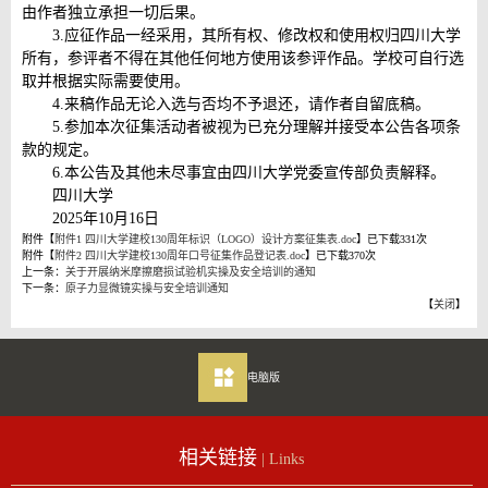
由作者独立承担一切后果。
3.应征作品一经采用，其所有权、修改权和使用权归四川大学
所有，参评者不得在其他任何地方使用该参评作品。学校可自行选
取并根据实际需要使用。
4.来稿作品无论入选与否均不予退还，请作者自留底稿。
5.参加本次征集活动者被视为已充分理解并接受本公告各项条
款的规定。
6.本公告及其他未尽事宜由四川大学党委宣传部负责解释。
四川大学
2025年10月16日
附件【
附件1 四川大学建校130周年标识（LOGO）设计方案征集表.doc
】已下载
331
次
附件【
附件2 四川大学建校130周年口号征集作品登记表.doc
】已下载
370
次
上一条：
关于开展纳米摩擦磨损试验机实操及安全培训的通知
下一条：
原子力显微镜实操与安全培训通知
【
关闭
】
电脑版
相关链接
| Links