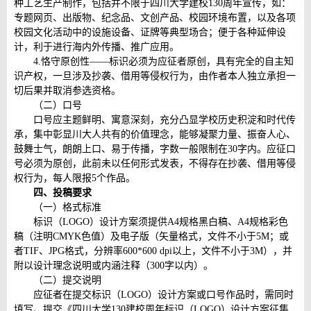
种工艺生产制作，包括并不限于四川大学建校130周年宣传，如：
专题网页、出版物、纪念品、文创产品、校园环境布置，以及各项
校园文化活动中的设施设备、证牌等典型场合；便于各种延伸设
计，利于进行海内外传播、推广应用。
4.恪守原创性——标识必须为应征者原创，具有完全的自主知
识产权，一旦涉及抄袭、借用等侵权行为，由作者本人独立承担一
切后果并取消参选资格。
（二）口号
口号应主题鲜明、寓意深刻，充分凸显学校历史积淀和时代传
承，集中彰显川大人共有的价值理念，能够凝聚力量、振奋人心、
鼓舞士气，朗朗上口、易于传播，字数一般限制在30字内。应征口
号必须为原创，此前未以任何形式发表，不得存在抄袭、借用等侵
权行为，每人限报5个作品。
四、投稿要求
（一）格式标准
标识（LOGO）设计方案须提供A4规格黑白稿、A4规格彩色
稿（注明CMYK色值）及电子版（矢量格式，文件不小于5M；或
者TIF、JPG格式，分辨率600*600 dpi以上，文件不小于3M），并
附以设计理念说明或内涵注释（300字以内）。
（二）提交说明
应征者在提交标识（LOGO）设计方案或口号作品时，需同时
填写、提交《四川大学130建校周年标识（LOGO）设计方案征集