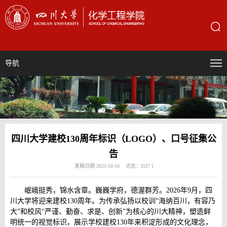
导航
四川大学建校130周年标识（LOGO）、口号征集公
告
发稿日期:2025-10-16 点击：[
337
]
岷峨挺秀，锦水含章。巍巍学府，德渥群芳。2026年9月，四
川大学将迎来建校130周年。为传承弘扬以校训“海纳百川，有容乃
大”和校风“严谨、勤奋、求是、创新”为核心的川大精神，塑造鲜
明统一的视觉标识，展示学校建校130年来积淀形成的文化理念，