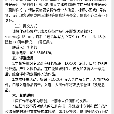
登记表》（见附件1）或《四川大学建校130周年口号征集登记表》
（见附件2），请按表格要求将作者个人信息、标识小图或口号内
容、设计理念说明或内涵注释等信息填写齐全，信息不齐全者不予
参评。
（三）提交方式
请将作品征集登记表及应征作品电子版发送至邮箱：
scunews@163.com。邮件主题请填写为“XXX（姓名）—四川大学
建校130周年标识、口号征集”。
联系人：李老师
联系电话：028-85405120。
五、评选应用
1.学校将组织专家对应征的标识（LOGO）设计、口号作品进
行评选，产生入围作品，在广泛征求师生、校友和各界人士意见
后，综合评审确定最终入选作品。
2.本次征集活动，标识（LOGO）设入选作品 1 件、入围作品5
件；口号入选作品若干。入选、入围作品将发放荣誉证书及纪念
品。
六、其他说明
1.应征作品必须为原创，此前未以任何形式发表。
2.应征作品不得对他人的注册商标、外观设计专利和受知识产
权法保护的其他文本等构成侵权，如涉及抄袭、借用等侵权行为均