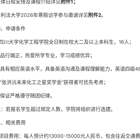
具体日程安排及课程介绍详见
附件1
；
哈利法大学2026年寒假访学参与邀请详见
附件2
。
四、申请条件
1.四川大学化学工程学院全日制在校大二及以上本科生，16人；
2.品行端正，热爱所学专业，学习成绩优异；
3.具有相应英语水平，具备英语沟通及课程理解能力，英语四级48
4.“张洪沅未来化工之星奖学金”获得者可优先考虑；
5.保证严格遵守随团纪律。
注：若报名学生超过规定人数，学院将组织进行选拔。
五、相关费用
1.项目费用：每人预计约13000-15000元人民币，包含往返