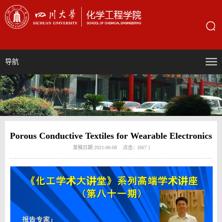
导航
Porous Conductive Textiles for Wearable Electronics
发稿日期:2021-06-08 点击：[
667
]