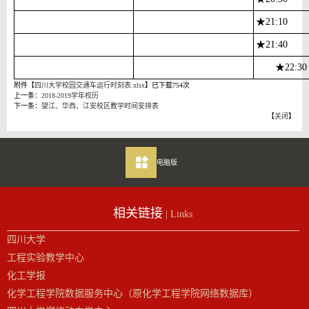
★
21:10
★
21:40
★
22:30
附件【
四川大学校园交通车运行时刻表.xlsx
】已下载
754
次
上一条：
2018-2019学年校历
下一条：
望江、华西、江安校区教学时间安排表
【
关闭
】
电脑版
相关链接
| Links
四川大学
工程实验教学中心
化工学报
化学工程学院数据服务中心（原化学工程学院网络数据库）