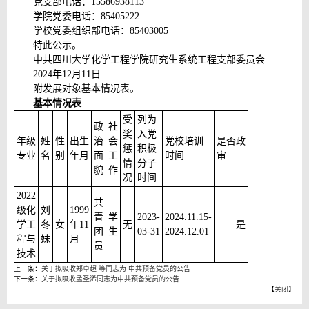
党支部电话：15586938113
学院党委电话：85405222
学校党委组织部电话：85403005
特此公示。
中共四川大学化学工程学院研究生系统工程支部委员会
2024年12月11日
附发展对象基本情况表。
基本情况表
受
列为
政
社
奖
入党
年级
姓
性
出生
治
会
党校培训
是否政
惩
积极
专业
名
别
年月
面
工
时间
审
情
分子
貌
作
况
时间
2022
共
级化
刘
1999
青
学
2023-
2024.11.15-
学工
冬
女
年11
无
是
团
生
03-31
2024.12.01
程与
妹
月
员
技术
上一条：
关于拟吸收郑卓超 等同志为 中共预备党员的公告
下一条：
关于拟吸收孟圣浠同志为中共预备党员的公告
【
关闭
】