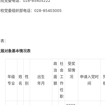
院党委电话：028-85405222
校党委组织部电话：028-85403005
附表：
发展对象基本情况表
政
社
受奖
治
会
惩情
年级
姓
性
出生
面
工
况
申请入党时
专业
名
别
年月
貌
作
间
任
职