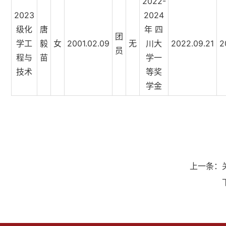
2022-
2023
2024
级化
唐
年 四
团
学工
毅
女
2001.02.09
无
川大
2022.09.21
2
员
程与
苗
学一
技术
等奖
学金
上一条：