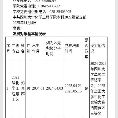
党支部电话：028-85998016
学院党委电话：028-85405222
学校党委组织部电话：028-85403005
中共四川大学化学工程学院本科2022级党支部
2025年11月4日
附表：
发展对象基本情况表
是
列为入党
序
年级
姓
性
出生
党校培训
否
受奖惩情
积极分子
号
专业
名
别
年月
时间
政
况
时间
审
2024-2025
年四川大
学单项二
2022
等奖学
级化
彭
2025.04.21-
金；2025
1
学工
景
男
2004.01
2024.04.03
是
2025.05.15
年全国大
程与
超
学生化工
工艺
实验大赛
西南赛区
三等奖