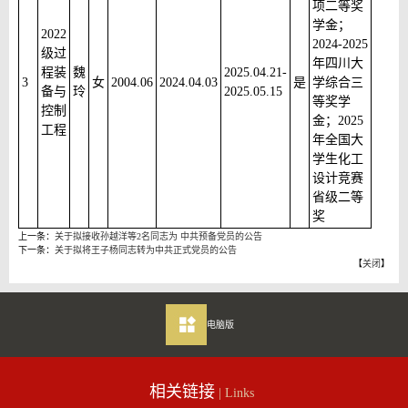
项二等奖
学金；
2022
2024-2025
级过
年四川大
程装
魏
2025.04.21-
3
女
2004.06
2024.04.03
是
学综合三
备与
玲
2025.05.15
等奖学
控制
金；2025
工程
年全国大
学生化工
设计竞赛
省级二等
奖
上一条：
关于拟接收孙越洋等2名同志为 中共预备党员的公告
下一条：
关于拟将王子杨同志转为中共正式党员的公告
【
关闭
】
电脑版
相关链接
| Links