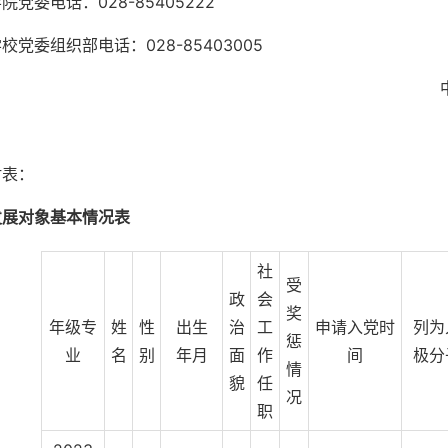
院党委电话：028-85405222
校党委组织部电话：028-85403005
附表：
发展对象基本情况表
社
受
政
会
奖
年级专
姓
性
出生
治
工
申请入党时
列为
惩
业
名
别
年月
面
作
间
极分
情
貌
任
况
职