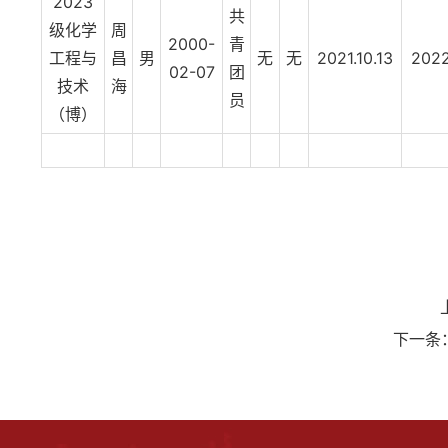
2023
共
级化学
周
2000-
青
工程与
昌
男
无
无
2021.10.13
2022
02-07
团
技术
海
员
（博）
下一条