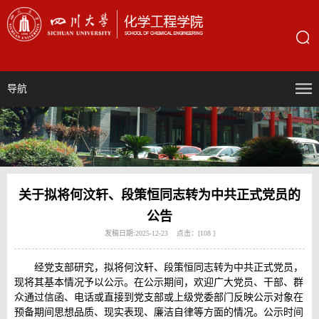
导航
关于拟将何汶轩、段策恒同志转为中共正式党员的
公告
发稿日期:2025-12-23 点击：[
108
]
经党支部研究，拟将何汶轩、段策恒同志转为中共正式党员，
现将其基本情况予以公示。在公示期间，欢迎广大党员、干部、群
众通过信函、电话或直接到党支部或上级党委部门反映公示对象在
预备期间思想品质、现实表现、廉洁自律等方面的情况。公示时间