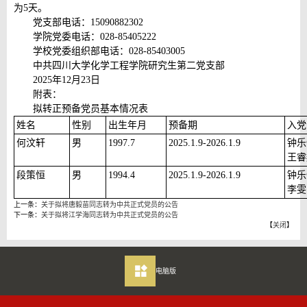
为5天。
党支部电话：15090882302
学院党委电话：028-85405222
学校党委组织部电话：028-85403005
中共四川大学化学工程学院研究生第二党支部
2025年12月23日
附表：
拟转正预备党员基本情况表
姓名
性别
出生年月
预备期
入党
何汶轩
男
1997.7
2025.1.9-2026.1.9
钟乐
王睿
段策恒
男
1994.4
2025.1.9-2026.1.9
钟乐
李雯
上一条：
关于拟将唐毅苗同志转为中共正式党员的公告
下一条：
关于拟将江学海同志转为中共正式党员的公告
【
关闭
】
电脑版