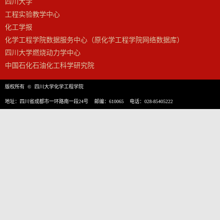
四川大学
工程实验教学中心
化工学报
化学工程学院数据服务中心（原化学工程学院网络数据库）
四川大学燃烧动力学中心
中国石化石油化工科学研究院
版权所有 © 四川大学化学工程学院
地址：四川省成都市一环路南一段24号 邮编：610065 电话：028-85405222