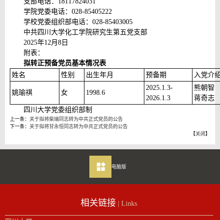
支部电话：18117824031
学院党委电话：028-85405222
学校党委组织部电话：028-85403005
中共四川大学化工学院研究生第五党支部
2025年12月8日
附表：
拟转正预备党员基本情况表
姓名
性别
出生年月
预备期
入党介
2025.1.3-
熊朝智
姚瑜祺
女
1998.6
2026.1.3
蒋奇志
四川大学党委组织部制
上一条：
关于拟将柴瑞同志转为中共正式党员的公告
下一条：
关于拟将甘永恒同志转为中共正式党员的公告
【
关闭
】
电脑版
相关链接
| Links