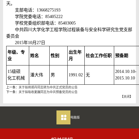
天。
支部电话：13668275193
学院党委电话：85405222
学校党委组织部电话：85403005
中共四川大学化学工程学院过程装备与安全科学研究生党支部
委员会
2015年10月27日
年级、专
出生年
姓名
性别
社会工作任职
预备期
业
月
15级硕
2014.10.10-
潘大伟
男
1991.02
无
化工机械
2015.10.10
上一条：
关于拟将郑丹同志转为中共正式党员的公告
下一条：
关于拟吸收夏巍同志为中共预备党员的公告
【
关闭
】
电脑版