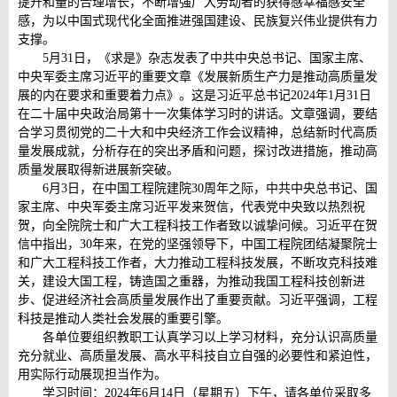
提升和量的合理增长，不断增强广大劳动者的获得感幸福感安全
感，为以中国式现代化全面推进强国建设、民族复兴伟业提供有力
支撑。
5月31日，《求是》杂志发表了中共中央总书记、国家主席、
中央军委主席习近平的重要文章《发展新质生产力是推动高质量发
展的内在要求和重要着力点》。这是习近平总书记2024年1月31日
在二十届中央政治局第十一次集体学习时的讲话。文章强调，要结
合学习贯彻党的二十大和中央经济工作会议精神，总结新时代高质
量发展成就，分析存在的突出矛盾和问题，探讨改进措施，推动高
质量发展取得新进展新突破。
6月3日，在中国工程院建院30周年之际，中共中央总书记、国
家主席、中央军委主席习近平发来贺信，代表党中央致以热烈祝
贺，向全院院士和广大工程科技工作者致以诚挚问候。习近平在贺
信中指出，30年来，在党的坚强领导下，中国工程院团结凝聚院士
和广大工程科技工作者，大力推动工程科技发展，不断攻克科技难
关，建设大国工程，铸造国之重器，为推动我国工程科技创新进
步、促进经济社会高质量发展作出了重要贡献。习近平强调，工程
科技是推动人类社会发展的重要引擎。
各单位要组织教职工认真学习以上学习材料，充分认识高质量
充分就业、高质量发展、高水平科技自立自强的必要性和紧迫性，
用实际行动展现担当作为。
学习时间：2024年6月14日（星期五）下午，请各单位采取多