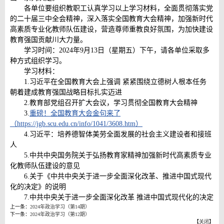
各单位要组织教职工认真学习以上学习材料，全面贯彻落实党
的二十届三中全会精神，深入落实全国教育大会精神，加强新时代
高素质专业化教师队伍建设，营造尊师重教良好氛围，为加快建设
教育强国贡献川大力量。
学习时间：2024年9月13日（星期五）下午，请各单位采取多
种方式组织学习。
学习材料：
1.习近平在全国教育大会上强调 紧紧围绕立德树人根本任务
朝着建成教育强国战略目标扎实迈进
2.教育部党组召开扩大会议，学习贯彻全国教育大会精神
3.
重磅！全国教育大会金句来了
（https://jgb.scu.edu.cn/info/1041/3608.htm）
4.习近平：培养德智体美劳全面发展的社会主义建设者和接班
人
5.中共中央国务院关于弘扬教育家精神加强新时代高素质专业
化教师队伍建设的意见
6.关于《中共中央关于进一步全面深化改革、推进中国式现代
化的决定》的说明
7.中共中央关于进一步全面深化改革 推进中国式现代化的决定
上一条：
2024年政治学习（第14期）
下一条：
2024年政治学习（第12期）
【
关闭
】