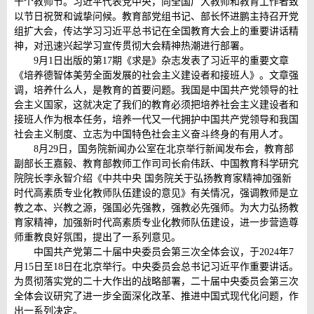
十个教师节。习近平代表党中央，向全国广大教师和教育工作者致
以节日祝贺和诚挚问候。教育部党组书记、部长怀进鹏主持召开党
组扩大会，传达学习习近平总书记在全国教育大会上的重要讲话精
神，对迅速兴起学习宣传贯彻大会精神热潮进行部署。
9月1日出版的第17期《求是》杂志发表了习近平的重要文章
《培养德智体美劳全面发展的社会主义建设者和接班人》。文章强
调，培养什么人，是教育的首要问题。我国是中国共产党领导的社
会主义国家，这就决定了我们的教育必须把培养社会主义建设者和
接班人作为根本任务，培养一代又一代拥护中国共产党领导和我国
社会主义制度、立志为中国特色社会主义奋斗终身的有用人才。
8月29日，国务院新闻办公室在北京举行新闻发布会，教育部
副部长王嘉毅、教育部教师工作司司长俞伟跃、中国教育科学研究
院院长李永智介绍《中共中央 国务院关于弘扬教育家精神加强新
时代高素质专业化教师队伍建设的意见》有关情况，强调教师是立
教之本、兴教之源，强国必先强教，强教必先强师。为大力弘扬教
育家精神，加强新时代高素质专业化教师队伍建设，进一步营造尊
师重教良好氛围，提出了一系列意见。
中国共产党第二十届中央委员会第三次全体会议，于2024年7
月15日至18日在北京举行。中央委员会总书记习近平作重要讲话。
为贯彻落实党的二十大作出的战略部署，二十届中央委员会第三次
全体会议研究了进一步全面深化改革、推进中国式现代化问题，作
出一系列决定。