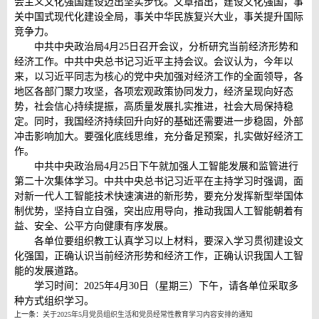
会主义文化强国建设迈出坚实步伐。文章指出，建设文化强国，事
关中国式现代化建设全局，事关中华民族复兴大业，事关提升国际
竞争力。
中共中央政治局4月25日召开会议，分析研究当前经济形势和
经济工作。中共中央总书记习近平主持会议。会议认为，今年以
来，以习近平同志为核心的党中央加强对经济工作的全面领导，各
地区各部门聚力攻坚，各项宏观政策协同发力，经济呈现向好态
势，社会信心持续提振，高质量发展扎实推进，社会大局保持稳
定。同时，我国经济持续回升向好的基础还需要进一步稳固，外部
冲击影响加大。要强化底线思维，充分备足预案，扎实做好经济工
作。
中共中央政治局4月25日下午就加强人工智能发展和监管进行
第二十次集体学习。中共中央总书记习近平在主持学习时强调，面
对新一代人工智能技术快速演进的新形势，要充分发挥新型举国体
制优势，坚持自立自强，突出应用导向，推动我国人工智能朝着有
益、安全、公平方向健康有序发展。
各单位要组织教工认真学习以上材料，要深入学习贯彻建设文
化强国，正确认识当前经济形势和经济工作，正确认识我国人工智
能的发展道路。
学习时间：2025年4月30日（星期三）下午，请各单位采取多
种方式组织学习。
上一条：
关于2025年5月党员组织生活和党员经常性教育学习内容安排的通知