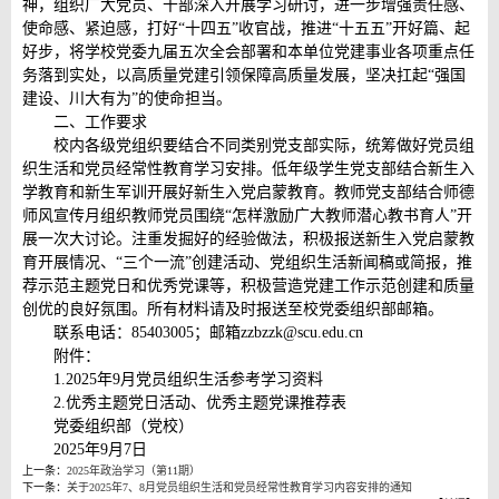
神，组织广大党员、干部深入开展学习研讨，进一步增强责任感、
使命感、紧迫感，打好“十四五”收官战，推进“十五五”开好篇、起
好步，将学校党委九届五次全会部署和本单位党建事业各项重点任
务落到实处，以高质量党建引领保障高质量发展，坚决扛起“强国
建设、川大有为”的使命担当。
二、工作要求
校内各级党组织要结合不同类别党支部实际，统筹做好党员组
织生活和党员经常性教育学习安排。低年级学生党支部结合新生入
学教育和新生军训开展好新生入党启蒙教育。教师党支部结合师德
师风宣传月组织教师党员围绕“怎样激励广大教师潜心教书育人”开
展一次大讨论。注重发掘好的经验做法，积极报送新生入党启蒙教
育开展情况、“三个一流”创建活动、党组织生活新闻稿或简报，推
荐示范主题党日和优秀党课等，积极营造党建工作示范创建和质量
创优的良好氛围。所有材料请及时报送至校党委组织部邮箱。
联系电话：85403005；邮箱zzbzzk@scu.edu.cn
附件：
1.2025年9月党员组织生活参考学习资料
2.优秀主题党日活动、优秀主题党课推荐表
党委组织部（党校）
2025年9月7日
上一条：
2025年政治学习（第11期）
下一条：
关于2025年7、8月党员组织生活和党员经常性教育学习内容安排的通知