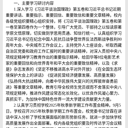
一、主要学习研讨内容
1.深入学习《习近平谈治国理政》第五卷和习近平总书记近期
重要讲话、重要指示、重要回信、重要致信和重要文章精神。校内
各级党组织要精心组织安排，将《习近平谈治国理政》第五卷和第
一卷至第四卷作为一个整体，引导广大党员、干部持之以恒读原著
学原文悟原理，切实做到学思用贯通、知信行统一。认真组织学习
习近平总书记在纪念中国人民抗日战争暨世界反法西斯战争胜利80
周年大会、中央城市工作会议上，主持党外人士座谈会，听取西藏
自治区党委和政府工作汇报时的重要讲话精神，对深入贯彻中央八
项规定精神学习教育作出的重要指示精神，给田华等8位电影艺术
家的重要回信和向世界青年和平大会的重要致信精神，以及《求
是》杂志发表的《坚定不移推进高水平对外开放》《在全国生态环
境保护大会上的讲话》《促进民营经济健康发展、高质量发展》
《弘扬伟大抗战精神，向着中华民族伟大复兴的光辉彼岸奋勇前
进》等重要文章精神，教育引导全校师生党员锲而不舍落实中央八
项规定精神，推进作风建设常态化长效化，以优良作风凝心聚力、
真抓实干，为加快中国特色世界一流大学建设贡献更大力量。
2.认真学习贯彻学校2025年秋季新学期工作布置会精神。9月5
日，学校召开2025年秋季新学期工作布置会，校党委书记甘霖在讲
话中深入分析了学校发展面临的新形势新任务，就进一步加快学校
高质量发展作出全面部署。校内各级党组织要及时传达学习会议精