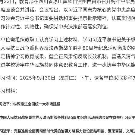
9月23日，教育部在四川省凉山彝族自治州西昌市召开铸牢中华
出席座谈会并讲话。会议指出，以习近平同志为核心的党中央高
学习领会习近平总书记重要讲话和重要指示批示精神，认真贯彻
工作针对性、实效性，确保党中央决策部署落实到位。
各单位需组织教职工认真学习上述材料，学习习近平总书记关于
国人民抗日战争暨世界反法西斯战争胜利80周年纪念活动激发的
规定精神学习教育成果，健全正风肃纪反腐长效机制，营造风清
推进学校铸牢中华民族共同体意识教育工作，进一步铸牢中华民
学习时间：2025年9月30日（星期二）下午，请各单位采取多种
学习材料：
.习近平：纵深推进全国统一大市场建设
.中国人民抗日战争暨世界反法西斯战争胜利80周年纪念活动总结会议在京举行 习近
.习近平：完整准确全面贯彻新时代党的治疆方略努力建设团结和谐、繁荣富裕、文明