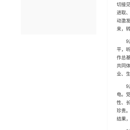
切接
进取
动激
来，
平，
作总
共同
业、
电。
性、
珍贵
结果