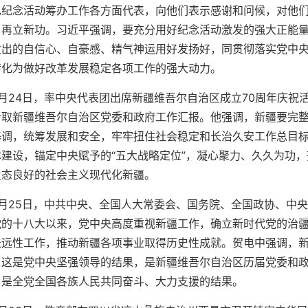
见纪念活动筹办工作各方面代表，向他们表示感谢和问候，对他
、再立新功。习近平强调，要充分用好纪念活动激发的强大正能
发出的自信心、自豪感、精气神运用好发扬好，同贯彻落实党中
转化为做好改革发展稳定各项工作的强大动力。
9月24日，率中央代表团出席新疆维吾尔自治区成立70周年庆
听取新疆维吾尔自治区党委和政府工作汇报。他强调，新疆要完
基调，统筹发展和安全，牢牢扭住社会稳定和长治久安工作总目
体建设，锚定中央赋予的“五大战略定位”，凝心聚力、久久为功
生态良好的社会主义现代化新疆。
9月25日，中共中央、全国人大常委会、国务院、全国政协、中
党的十八大以来，党中央高度重视新疆工作，确立新时代党的治
长远性工作，推动新疆各项事业取得历史性成就。贺电中强调，新
。这是党中央坚强领导的结果，是新疆维吾尔自治区历届党委和
，是全党全国各族人民共同奋斗、大力支援的结果。