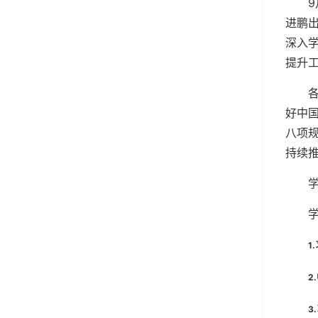
进鹏
深入
提升
好中
八项
持续
1
2
3