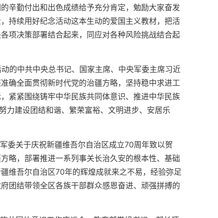
们的辛勤付出和出色成绩给予充分肯定，勉励大家奋发
量，持续用好纪念活动这本生动的爱国主义教材，把活
央各项决策部署结合起来，同应对各种风险挑战结合起
祝活动的中共中央总书记、国家主席、中央军委主席习近
整准确全面贯彻新时代党的治疆方略，坚持稳中求进工
标，紧紧围绕铸牢中华民族共同体意识、推进中华民族
，努力建设团结和谐、繁荣富裕、文明进步、安居乐
央军委关于庆祝新疆维吾尔自治区成立70周年致以贺
疆方略，部署推进一系列事关长治久安的根本性、基础
疆维吾尔自治区70年的辉煌成就来之不易，经验弥足
政府团结带领全区各族干部群众感恩奋进、顽强拼搏的