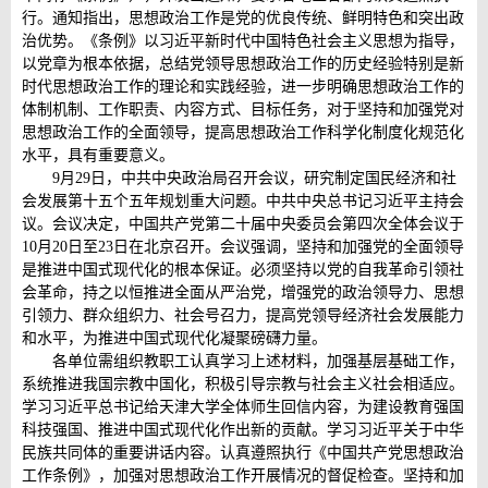
行。通知指出，思想政治工作是党的优良传统、鲜明特色和突出政
治优势。《条例》以习近平新时代中国特色社会主义思想为指导，
以党章为根本依据，总结党领导思想政治工作的历史经验特别是新
时代思想政治工作的理论和实践经验，进一步明确思想政治工作的
体制机制、工作职责、内容方式、目标任务，对于坚持和加强党对
思想政治工作的全面领导，提高思想政治工作科学化制度化规范化
水平，具有重要意义。
9月29日，中共中央政治局召开会议，研究制定国民经济和社
会发展第十五个五年规划重大问题。中共中央总书记习近平主持会
议。会议决定，中国共产党第二十届中央委员会第四次全体会议于
10月20日至23日在北京召开。会议强调，坚持和加强党的全面领导
是推进中国式现代化的根本保证。必须坚持以党的自我革命引领社
会革命，持之以恒推进全面从严治党，增强党的政治领导力、思想
引领力、群众组织力、社会号召力，提高党领导经济社会发展能力
和水平，为推进中国式现代化凝聚磅礴力量。
各单位需组织教职工认真学习上述材料，加强基层基础工作，
系统推进我国宗教中国化，积极引导宗教与社会主义社会相适应。
学习习近平总书记给天津大学全体师生回信内容，为建设教育强国
科技强国、推进中国式现代化作出新的贡献。学习习近平关于中华
民族共同体的重要讲话内容。认真遵照执行《中国共产党思想政治
工作条例》，加强对思想政治工作开展情况的督促检查。坚持和加