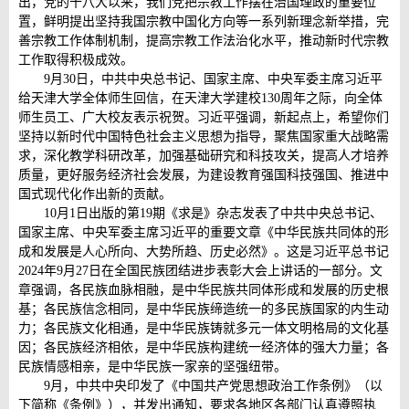
出，党的十八大以来，我们党把宗教工作摆在治国理政的重要位
置，鲜明提出坚持我国宗教中国化方向等一系列新理念新举措，完
善宗教工作体制机制，提高宗教工作法治化水平，推动新时代宗教
工作取得积极成效。
9月30日，中共中央总书记、国家主席、中央军委主席习近平
给天津大学全体师生回信，在天津大学建校130周年之际，向全体
师生员工、广大校友表示祝贺。习近平强调，新起点上，希望你们
坚持以新时代中国特色社会主义思想为指导，聚焦国家重大战略需
求，深化教学科研改革，加强基础研究和科技攻关，提高人才培养
质量，更好服务经济社会发展，为建设教育强国科技强国、推进中
国式现代化作出新的贡献。
10月1日出版的第19期《求是》杂志发表了中共中央总书记、
国家主席、中央军委主席习近平的重要文章《中华民族共同体的形
成和发展是人心所向、大势所趋、历史必然》。这是习近平总书记
2024年9月27日在全国民族团结进步表彰大会上讲话的一部分。文
章强调，各民族血脉相融，是中华民族共同体形成和发展的历史根
基；各民族信念相同，是中华民族缔造统一的多民族国家的内生动
力；各民族文化相通，是中华民族铸就多元一体文明格局的文化基
因；各民族经济相依，是中华民族构建统一经济体的强大力量；各
民族情感相亲，是中华民族一家亲的坚强纽带。
9月，中共中央印发了《中国共产党思想政治工作条例》（以
下简称《条例》），并发出通知，要求各地区各部门认真遵照执