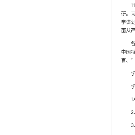
研。
学谋
面从
中国
官、