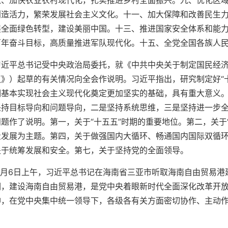
八、加快农业农村现代化，扎实推进乡村全面振兴。九、优化区
创造活力，繁荣发展社会主义文化。十一、加大保障和改善民生
展全面绿色转型，建设美丽中国。十三、推进国家安全体系和能
百年奋斗目标，高质量推进军队现代化。十五、全党全国各族人民
习近平总书记受中央政治局委托，就《中共中央关于制定国民经
议》）起草的有关情况向全会作说明。习近平指出，研究制定好“
期基本实现社会主义现代化奠定更加坚实的基础，具有重大意义
坚持目标导向和问题导向，二是坚持系统思维，三是坚持进一步
题作了说明。第一，关于“十五五”时期的重要地位。第二，关于
量发展为主题。第四，关于做强国内大循环、畅通国内国际双循
关于统筹发展和安全。第七，关于坚持党的全面领导。
11月6日上午，习近平总书记在海南省三亚市听取海南自由贸易
调，建设海南自由贸易港，是党中央着眼新时代全面深化改革开
神，在党中央集中统一领导下，各级各有关方面密切协作、主动