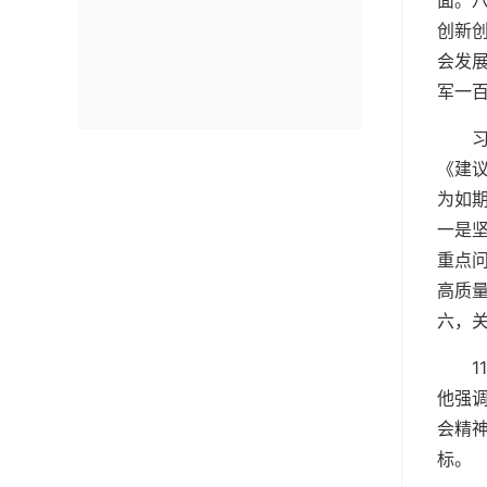
面。
创新
会发
军一
《建
为如
一是
重点问
高质
六，
他强
会精
标。