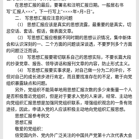
在思想汇报的最后，要署名和注明汇报日期。一般居右书
写"汇报人×××"，下一行写上"××××年×月×日"。
二． 写思想汇报应注意的问题
（1） 思想汇报应该是真实的思想流露，最重要的是真实，切
忌空话、套话、假话，做表面文章。
（2） 写思想汇报应根据不同时期的思想认识情况，集中新体
会和认识深刻的一、二个方面的问题谈深谈透，不要罗列多个方面
的问题泛泛而谈。
（3） 写思想汇报要密切联系自己的思想实际，不要长篇大段
的抄录党章、报告、领导讲话和报刊文章的内容，防止形式主义。
（4） 写思想汇报要实事求是，对自己做一分为二的评价，不
但对自己的成长进步进行肯定，而且要找准存在的不足，敢于向党
组织暴露缺点和问题。
另外，党组织不能简单地用思想汇报次数的多少来衡量一个人
是否积极靠近党组织，但是对于要求入党的人来讲，经常、主动地
向党组织汇报思想是加强同党组织联系，增强组织观念的一条有效
途径，因此，申请入党的人应该积极主动地向党组织汇报思想。
思想汇报参考例文
思想汇报
敬爱的党组织：
倍受国内外、党内外广泛关注的中国共产党第十六次代表大会