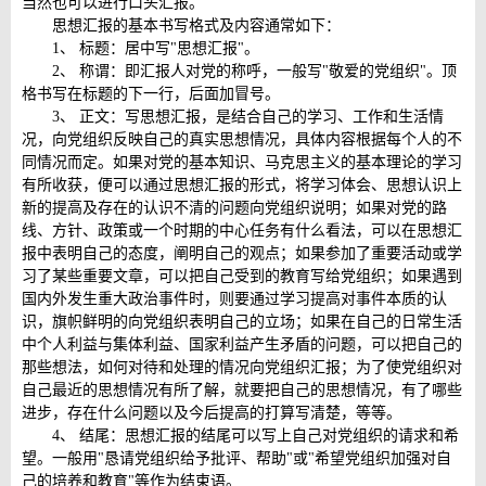
当然也可以进行口头汇报。
思想汇报的基本书写格式及内容通常如下：
1、 标题：居中写"思想汇报"。
2、 称谓：即汇报人对党的称呼，一般写"敬爱的党组织"。顶
格书写在标题的下一行，后面加冒号。
3、 正文：写思想汇报，是结合自己的学习、工作和生活情
况，向党组织反映自己的真实思想情况，具体内容根据每个人的不
同情况而定。如果对党的基本知识、马克思主义的基本理论的学习
有所收获，便可以通过思想汇报的形式，将学习体会、思想认识上
新的提高及存在的认识不清的问题向党组织说明；如果对党的路
线、方针、政策或一个时期的中心任务有什么看法，可以在思想汇
报中表明自己的态度，阐明自己的观点；如果参加了重要活动或学
习了某些重要文章，可以把自己受到的教育写给党组织；如果遇到
国内外发生重大政治事件时，则要通过学习提高对事件本质的认
识，旗帜鲜明的向党组织表明自己的立场；如果在自己的日常生活
中个人利益与集体利益、国家利益产生矛盾的问题，可以把自己的
那些想法，如何对待和处理的情况向党组织汇报；为了使党组织对
自己最近的思想情况有所了解，就要把自己的思想情况，有了哪些
进步，存在什么问题以及今后提高的打算写清楚，等等。
4、 结尾：思想汇报的结尾可以写上自己对党组织的请求和希
望。一般用"恳请党组织给予批评、帮助"或"希望党组织加强对自
己的培养和教育"等作为结束语。