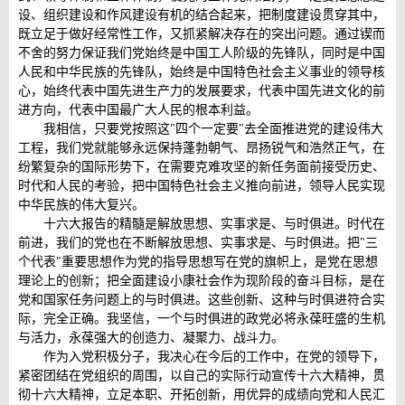
设、组织建设和作风建设有机的结合起来，把制度建设贯穿其中，
既立足于做好经常性工作，又抓紧解决存在的突出问题。通过锲而
不舍的努力保证我们党始终是中国工人阶级的先锋队，同时是中国
人民和中华民族的先锋队，始终是中国特色社会主义事业的领导核
心，始终代表中国先进生产力的发展要求，代表中国先进文化的前
进方向，代表中国最广大人民的根本利益。
我相信，只要党按照这"四个一定要"去全面推进党的建设伟大
工程，我们党就能够永远保持蓬勃朝气、昂扬锐气和浩然正气，在
纷繁复杂的国际形势下，在需要克难攻坚的新任务面前接受历史、
时代和人民的考验，把中国特色社会主义推向前进，领导人民实现
中华民族的伟大复兴。
十六大报告的精髓是解放思想、实事求是、与时俱进。时代在
前进，我们的党也在不断解放思想、实事求是、与时俱进。把"三
个代表"重要思想作为党的指导思想写在党的旗帜上，是党在思想
理论上的创新；把全面建设小康社会作为现阶段的奋斗目标，是在
党和国家任务问题上的与时俱进。这些创新、这种与时俱进符合实
际，完全正确。我坚信，一个与时俱进的政党必将永葆旺盛的生机
与活力，永葆强大的创造力、凝聚力、战斗力。
作为入党积极分子，我决心在今后的工作中，在党的领导下，
紧密团结在党组织的周围，以自己的实际行动宣传十六大精神，贯
彻十六大精神，立足本职、开拓创新，用优异的成绩向党和人民汇