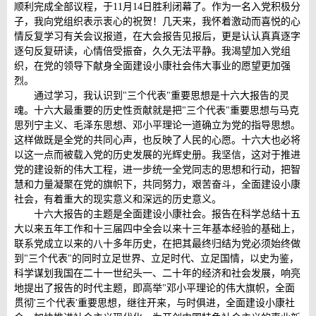
顺利完成全部议程，于11月14日胜利闭幕了。作为一名入党积极分
子，我向党组织表示衷心的祝贺！几天来，我怀着激动而喜悦的心
情反复学习有关会议报道，在大会报告见报后，更是认认真真逐字
逐句反复研读，心情倍受振奋，久久无法平静。我渴望加入党组
织，在党的领导下献身全面建设小康社会伟大事业的愿望更加强
烈。
通过学习，我认识到"三个代表"重要思想是十六大报告的灵
魂。十六大最重要的历史性贡献就是把"三个代表"重要思想与马克
思列宁主义、毛泽东思想、邓小平理论一道确立为党的指导思想。
这样做既是全党的共同心声，也反映了人民的心愿。十六大也必将
以这一点而被载入党的历史发展的光辉史册。我坚信，这对于推进
党的建设新的伟大工程，进一步统一全党同志的思想和行动，把智
慧和力量凝聚在党的旗帜下，共同努力，艰苦奋斗，全面建设小康
社会，有着重大的现实意义和深远的历史意义。
十六大报告的主题是全面建设小康社会。报告在科学总结十五
大以来五年工作和十三届四中全会以来十三年基本经验的基础上，
联系党成立以来的八十多年历史，在把其最终归结为党必须始终做
到"三个代表"的同时立足世界、立足时代、立足国情，以史为鉴，
科学谋划我国在二十一世纪头一、二十年的经济和社会发展，响亮
地提出了报告的时代主题，即高举"邓小平理论的伟大旗帜，全面
贯彻'三个代表'重要思想，继往开来，与时俱进，全面建设小康社