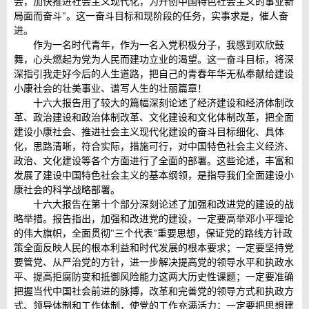
会，加快推进社会主义现代化，为开创中国特色社会主义的事业新
局面而奋斗"。这一奋斗目标和现阶段的任务，实事求是，催人奋
进。
作为一名时代青年，作为一名入党积极分子，我感到欢欣鼓
舞，心头燃起为党为人民而建功立业的渴望。这一奋斗目标，将深
深指引我走好今后的人生道路，把自己的青春年华无私奉献给建设
小康社会的壮美事业、谱写人生的壮丽篇章！
十六大报告用了较大的篇幅深刻论述了经济建设和经济体制改
革、政治建设和政治体制改革、文化建设和文化体制改革，把全面
建设小康社会、推进社会主义现代化建设的奋斗目标细化、具体
化，思路清晰，符合实际，措施可行，对中国特色社会主义经济、
政治、文化建设等各个方面进行了全面的部署。这些论述，丰富和
发展了建设中国特色社会主义的基本纲领，是指导我们全面建设小
康社会的科学战略部署。
十六大报告在第十个部分深刻论述了加强和改进党的建设的战
略举措。报告指出，加强和改进党的建设，一定要高举邓小平理论
的伟大旗帜，全面贯彻"三个代表"重要思想，保证党的路线方针政
策全面反映人民的根本利益和时代发展的根本要求；一定要坚持党
要管党、从严治党的方针，进一步解决提高党的领导水平和执政水
平、提高拒腐防变和抵御风险能力这两大历史性课题；一定要准确
把握当代中国社会前进的脉搏，改革和完善党的领导方式和执政方
式、领导体制和工作体制，使党的工作充满活力；一定要把思想建