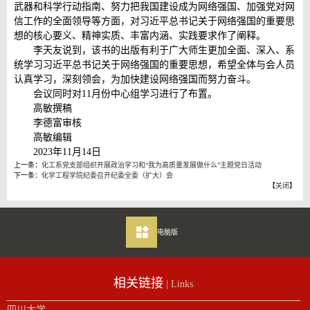
武器和科学行动指南、努力把我国建设成为网络强国、加强党对网
信工作的全面领导等方面，对习近平总书记关于网络强国的重要思
想的核心要义、精神实质、丰富内涵、实践要求作了阐释。
李天友说到，该书的出版有利于广大师生更加全面、深入、系
统学习习近平总书记关于网络强国的重要思想，希望全体与会人员
认真学习，深刻领会，为加快建设网络强国而努力奋斗。
会议同时对11月份中心组学习进行了布置。
高敏撰稿
李德富审核
高敏编辑
2023年11月14日
上一条：
化工系党支部组织开展政治学习和“我为高质量发展做什么”主题党日活动
下一条：
化学工程学院纪委召开纪委全委（扩大）会
【
关闭
】
电脑版
相关链接
| Links
四川大学