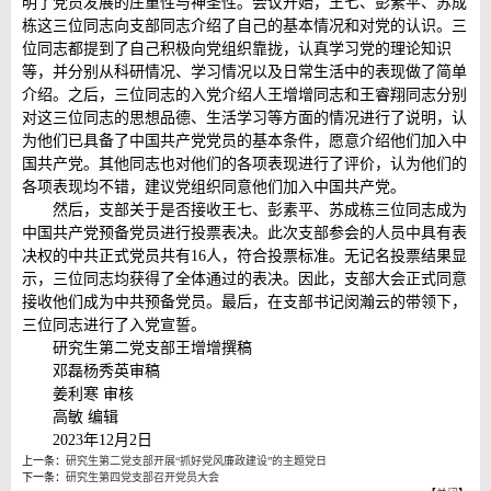
明了党员发展的庄重性与神圣性。会议开始，王七、彭素平、苏成
栋这三位同志向支部同志介绍了自己的基本情况和对党的认识。三
位同志都提到了自己积极向党组织靠拢，认真学习党的理论知识
等，并分别从科研情况、学习情况以及日常生活中的表现做了简单
介绍。之后，三位同志的入党介绍人王增增同志和王睿翔同志分别
对这三位同志的思想品德、生活学习等方面的情况进行了说明，认
为他们已具备了中国共产党党员的基本条件，愿意介绍他们加入中
国共产党。其他同志也对他们的各项表现进行了评价，认为他们的
各项表现均不错，建议党组织同意他们加入中国共产党。
然后，支部关于是否接收王七、彭素平、苏成栋三位同志成为
中国共产党预备党员进行投票表决。此次支部参会的人员中具有表
决权的中共正式党员共有16人，符合投票标准。无记名投票结果显
示，三位同志均获得了全体通过的表决。因此，支部大会正式同意
接收他们成为中共预备党员。最后，在支部书记闵瀚云的带领下，
三位同志进行了入党宣誓。
研究生第二党支部王增增撰稿
邓磊杨秀英审稿
姜利寒 审核
高敏 编辑
2023年12月2日
上一条：
研究生第二党支部开展“抓好党风廉政建设”的主题党日
下一条：
研究生第四党支部召开党员大会