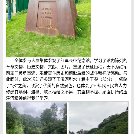
全体参与人员集体参观了红军长征纪念馆，学习了馆内陈列的
革命文物、历史文物、文献、图片，重温了长征历程，无不为红军
前辈们英勇事迹、艰苦奋斗历史和前赴后继的战斗精神所感动。与
此同时，此次活动还参观了玉溪河引水工程主干渠（部分），领略
了“水”之美，欣赏了优美的自然景色，也体会了70年代人民靠人力
修建其隧洞、渡槽、取水枢纽之不易，其坚韧不拔、顽强拼搏的玉
溪河精神值得我们学习。