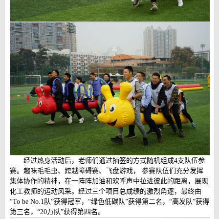
经过热身活动后，老师们通过抽签的方式随机组成4支队伍参
赛。趣味毛毛虫、跨越障碍赛、飞盘游戏， 参赛队伍们充分发挥
集体协作的精神，在一阵阵加油和欢呼声中拉进彼此的距离，展现
化工教师的运动风采。经过三个项目总成绩的激烈角逐，最终由
“To be No.1队”获得冠军，“绿色低碳队”获得第二名，“高发队”获得
第三名，“20万队”获得第四名。