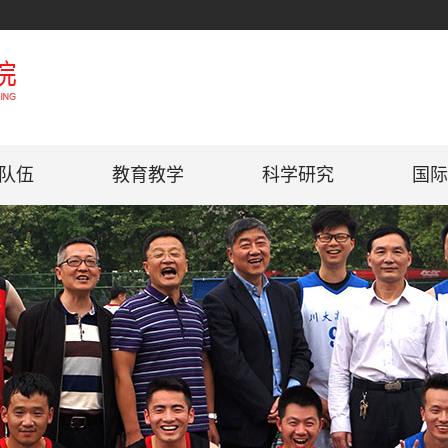
队伍
教育教学
科学研究
国际