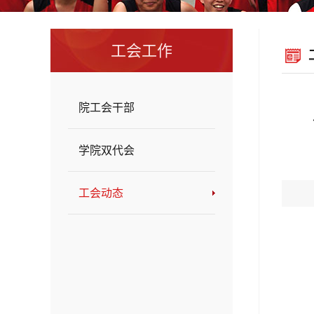
工会工作
院工会干部
学院双代会
工会动态