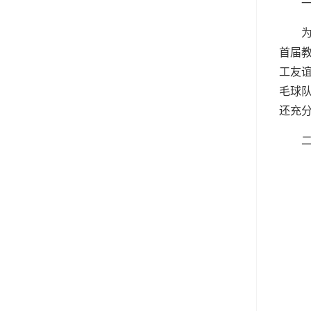
首届
工友
毛球
还充