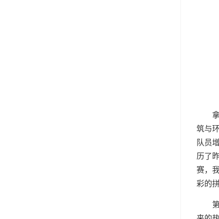
筑与
队员
历了
赛，
彩的
来的