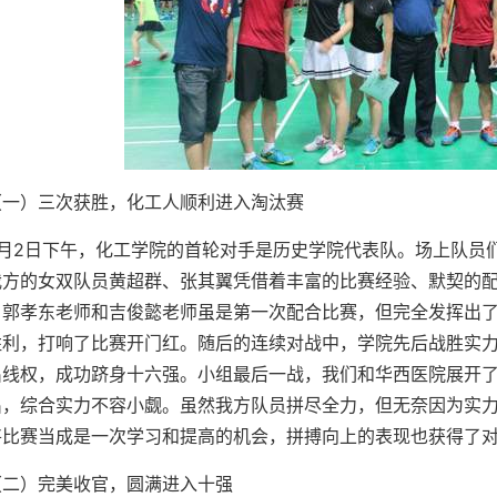
（一）三次获胜，化工人顺利进入淘汰赛
6月2日下午，化工学院的首轮对手是历史学院代表队。场上队员
我方的女双队员黄超群、张其翼凭借着丰富的比赛经验、默契的
，郭孝东老师和吉俊懿老师虽是第一次配合比赛，但完全发挥出
胜利，打响了比赛开门红。随后的连续对战中，学院先后战胜实
出线权，成功跻身十六强。小组最后一战，我们和华西医院展开
出，综合实力不容小觑。虽然我方队员拼尽全力，但无奈因为实
将比赛当成是一次学习和提高的机会，拼搏向上的表现也获得了
（二）完美收官，圆满进入十强