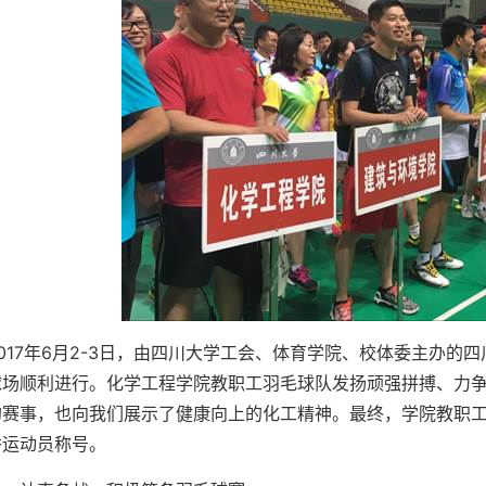
2017年6月2-3日，由四川大学工会、体育学院、校体委主办
球场顺利进行。化学工程学院教职工羽毛球队发扬顽强拼搏、力
的赛事，也向我们展示了健康向上的化工精神。最终，学院教职
秀运动员称号。