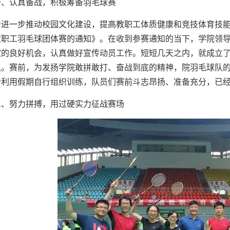
一、认真备战，积极筹备羽毛球赛
为进一步推动校园文化建设，提高教职工体质健康和竞技体育技能
教职工羽毛球团体赛的通知》。在收到参赛通知的当下，学院领
谊的良好机会，认真做好宣传动员工作。短短几天之内，就成立了
队。赛前，为发扬学院敢拼敢打、奋战到底的精神，院羽毛球队
分利用假期自行组织训练，队员们赛前斗志昂扬、准备充分，已
二、努力拼搏，用过硬实力征战赛场