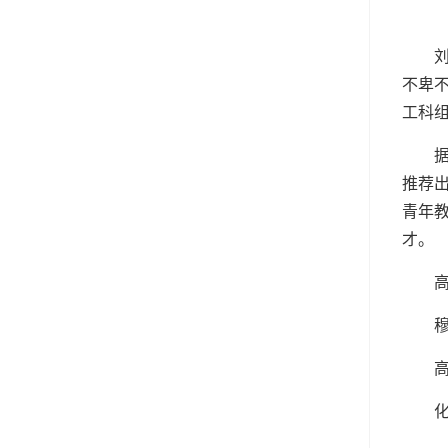
不卑
工科
推荐
青年
才。
高
高