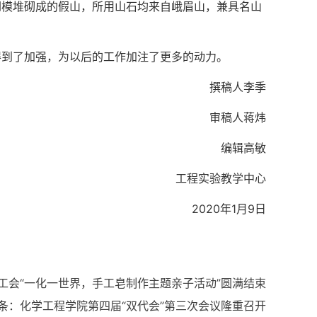
倒模堆砌成的假山，所用山石均来自峨眉山，兼具名山
得到了加强，为以后的工作加注了更多的动力。
撰稿人李季
审稿人蒋炜
编辑高敏
工程实验教学中心
2020年1月9日
工会“一化一世界，手工皂制作主题亲子活动”圆满结束
条：
化学工程学院第四届“双代会”第三次会议隆重召开