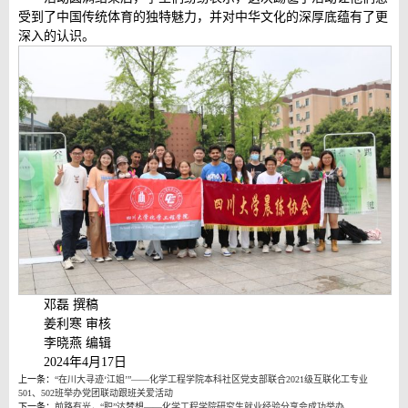
受到了中国传统体育的独特魅力，并对中华文化的深厚底蕴有了更
深入的认识。
邓磊 撰稿
姜利寒 审核
李晓燕 编辑
2024年4月17日
上一条：
“在川大寻迹‘江姐’”——化学工程学院本科社区党支部联合2021级互联化工专业
501、502班举办党团联动跟班关爱活动
下一条：
前路有光，“职”达梦想——化学工程学院研究生就业经验分享会成功举办