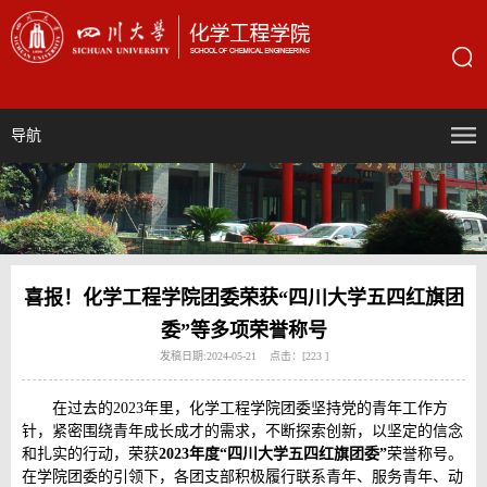
导航
喜报！化学工程学院团委荣获“四川大学五四红旗团
委”等多项荣誉称号
发稿日期:2024-05-21 点击：[
223
]
在过去的2023年里，化学工程学院团委坚持党的青年工作方
针，紧密围绕青年成长成才的需求，不断探索创新，以坚定的信念
和扎实的行动，荣获
2023年度“四川大学五四红旗团委”
荣誉称号。
在学院团委的引领下，各团支部积极履行联系青年、服务青年、动