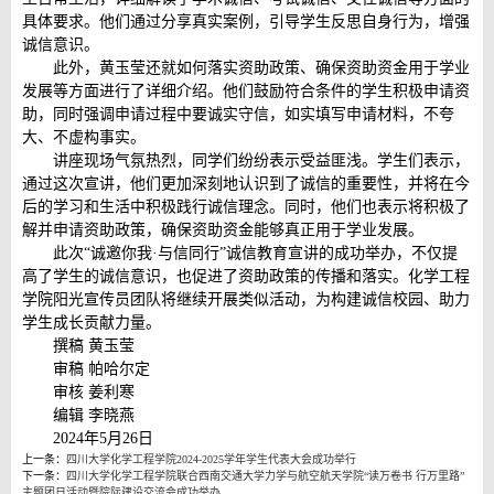
具体要求。他们通过分享真实案例，引导学生反思自身行为，增强
诚信意识。
此外，黄玉莹还就如何落实资助政策、确保资助资金用于学业
发展等方面进行了详细介绍。他们鼓励符合条件的学生积极申请资
助，同时强调申请过程中要诚实守信，如实填写申请材料，不夸
大、不虚构事实。
讲座现场气氛热烈，同学们纷纷表示受益匪浅。学生们表示，
通过这次宣讲，他们更加深刻地认识到了诚信的重要性，并将在今
后的学习和生活中积极践行诚信理念。同时，他们也表示将积极了
解并申请资助政策，确保资助资金能够真正用于学业发展。
此次“诚邀你我·与信同行”诚信教育宣讲的成功举办，不仅提
高了学生的诚信意识，也促进了资助政策的传播和落实。化学工程
学院阳光宣传员团队将继续开展类似活动，为构建诚信校园、助力
学生成长贡献力量。
撰稿 黄玉莹
审稿 帕哈尔定
审核 姜利寒
编辑 李晓燕
2024年5月26日
上一条：
四川大学化学工程学院2024-2025学年学生代表大会成功举行
下一条：
四川大学化学工程学院联合西南交通大学力学与航空航天学院“读万卷书 行万里路”
主题团日活动暨院际建设交流会成功举办