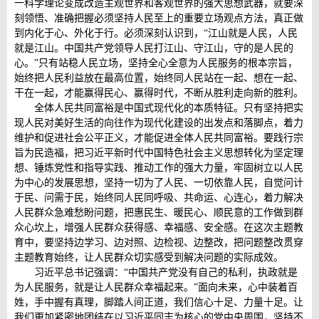
一科学理论变成改造主观世界和客观世界的强大思想武器，就要深
刻领悟、准确把握必须坚持人民至上的重要立场观点方法，真正做
到内化于心、外化于行。必须深刻认识到，“江山就是人民，人民
就是江山。中国共产党领导人民打江山、守江山，守的是人民的
心。”只有站稳人民立场，坚持全心全意为人民服务的根本宗旨，
始终把人民利益放在最高位置，始终同人民站在一起、想在一起、
干在一起，才能赢得民心、赢得时代，不断从胜利走向新的胜利。
全体人民共同富裕是中国式现代化的本质特征。只有坚持把实
现人民对美好生活的向往作为现代化建设的出发点和落脚点，着力
维护和促进社会公平正义，才能促进全体人民共同富裕。要践行宗
旨为民造福，把习近平新时代中国特色社会主义思想转化为坚定理
想、锤炼党性和指导实践、推动工作的强大力量，牢固树立以人民
为中心的发展思想，坚持一切为了人民、一切依靠人民，自觉问计
于民、问需于民，始终同人民同呼吸、共命运、心连心，着力解决
人民群众急难愁盼问题，把惠民生、暖民心、顺民意的工作做到群
众心坎上，增强人民群众获得感、幸福感、安全感。在这次主题教
育中，要坚持边学习、边对照、边检视、边整改，把问题整改贯穿
主题教育始终，让人民群众切实感受到解决问题的实际成效。
习近平总书记强调：“中国共产党没有自己的私利，执政就是
为人民服务，就是让人民群众幸福起来。”面向未来，心中装着百
姓，手中握有真理，脚踏人间正道，我们信心十足、力量十足。让
我们更加紧密地团结在以习近平同志为核心的党中央周围，坚持不