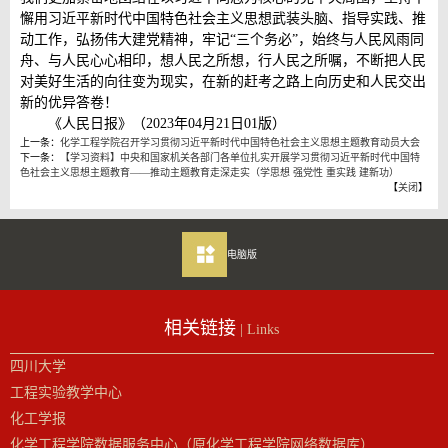
懈用习近平新时代中国特色社会主义思想武装头脑、指导实践、推
动工作，弘扬伟大建党精神，牢记“三个务必”，始终与人民风雨同
舟、与人民心心相印，想人民之所想，行人民之所嘱，不断把人民
对美好生活的向往变为现实，在新的赶考之路上向历史和人民交出
新的优异答卷！
《人民日报》（2023年04月21日01版）
上一条：
化学工程学院召开学习贯彻习近平新时代中国特色社会主义思想主题教育动员大会
下一条：
【学习资料】中央和国家机关各部门各单位扎实开展学习贯彻习近平新时代中国特
色社会主义思想主题教育——推动主题教育走深走实（学思想 强党性 重实践 建新功）
【
关闭
】
电脑版
相关链接
| Links
四川大学
工程实验教学中心
化工学报
化学工程学院数据服务中心（原化学工程学院网络数据库）