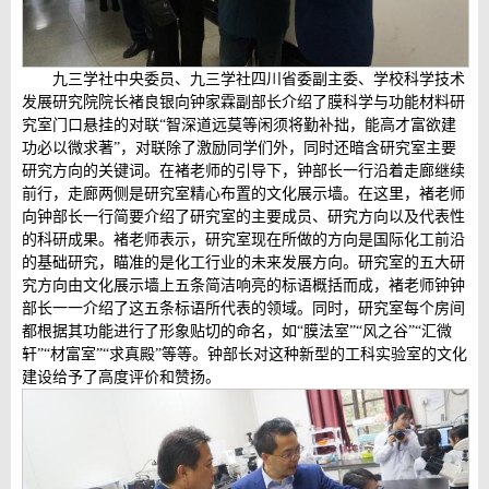
九三学社中央委员、九三学社四川省委副主委、学校科学技术
发展研究院院长褚良银向钟家霖副部长介绍了膜科学与功能材料研
究室门口悬挂的对联“智深道远莫等闲须将勤补拙，能高才富欲建
功必以微求著”，对联除了激励同学们外，同时还暗含研究室主要
研究方向的关键词。在褚老师的引导下，钟部长一行沿着走廊继续
前行，走廊两侧是研究室精心布置的文化展示墙。在这里，褚老师
向钟部长一行简要介绍了研究室的主要成员、研究方向以及代表性
的科研成果。褚老师表示，研究室现在所做的方向是国际化工前沿
的基础研究，瞄准的是化工行业的未来发展方向。研究室的五大研
究方向由文化展示墙上五条简洁响亮的标语概括而成，褚老师钟钟
部长一一介绍了这五条标语所代表的领域。同时，研究室每个房间
都根据其功能进行了形象贴切的命名，如“膜法室”“风之谷”“汇微
轩”“材富室”“求真殿”等等。钟部长对这种新型的工科实验室的文化
建设给予了高度评价和赞扬。