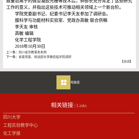
痕量铅离子的微型凝胶光栅等技术后，钟部长充分肯定了这些研究
工作的意义，并指出这些技术可推动相关领域上一个新台阶。
学院党委副书记、纪委书记李天友参加了调研会。
膜科学与功能材料实验室、党政办高敏 联合供稿
李天友 审核
高敏 编辑
化学工程学院
2018年10月30日
上一条：
四川省宗教事务条例
下一条：
省委常委、统战部长李静莅临学院调研
【
关闭
】
电脑版
相关链接
| Links
四川大学
工程实验教学中心
化工学报