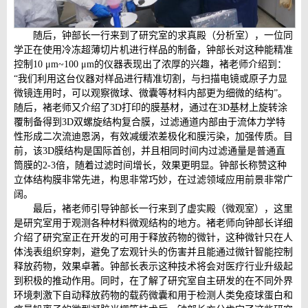
随后，钟部长一行来到了研究室的求真殿（分析室），一位同
学正在使用冷冻超薄切片机进行样品的制备，钟部长对这种能精准
控制10 μm~100 μm的仪器表现出了浓厚的兴趣，褚老师介绍到：
“我们利用这台仪器对样品进行精准切割，与扫描电镜或原子力显
微镜连用时，可以观察微球、微囊等材料内部更为细微的结构”。
随后，褚老师又介绍了3D打印的膜基材，通过在3D基材上旋转涂
覆制备得到3D双螺旋结构复合膜，过滤通道内部由于流体力学特
性形成二次流迪恩涡，有效减缓浓差极化和膜污染，加强传质。目
前，该3D膜结构是国际首创，并且相同时间内过滤通量是普通直
筒膜的2-3倍，随着过滤时间增长，效果更明显。钟部长称赞这种
立体结构膜非常先进，构思非常巧妙，在过滤领域应用前景非常广
阔。
最后，褚老师引导钟部长一行来到了虚实殿（微观室），这里
是研究室用于观测各种材料微观结构的地方。褚老师向钟部长详细
介绍了研究室正在开发的可用于释放药物的微针，这种微针只在人
体浅表组织穿刺，避免了宏观针头的伤害并且能通过微针智能控制
释放药物，效果卓著。钟部长表示这种技术将会对医疗行业升级起
到积极的推动作用。同时，在了解了研究室自主研发的在不同外界
环境刺激下自动释放药物的载药微囊和用于检测人类免疫球蛋白和