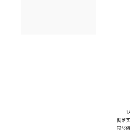
彻落
围绕