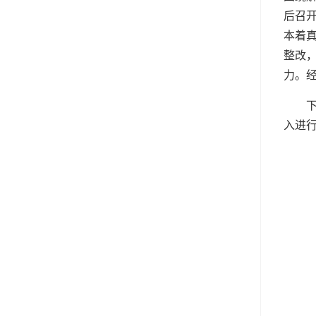
后召
本着
整改
力。
入进