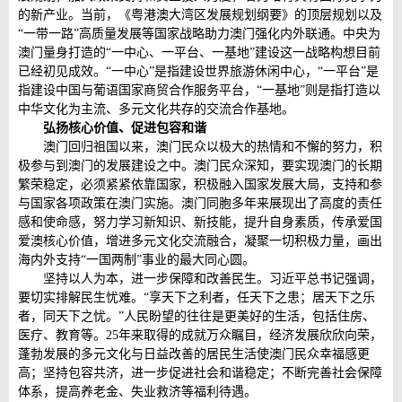
的新产业。当前，《粤港澳大湾区发展规划纲要》的顶层规划以及
“一带一路”高质量发展等国家战略助力澳门强化内外联通。中央为
澳门量身打造的“一中心、一平台、一基地”建设这一战略构想目前
已经初见成效。“一中心”是指建设世界旅游休闲中心，“一平台”是
指建设中国与葡语国家商贸合作服务平台，“一基地”则是指打造以
中华文化为主流、多元文化共存的交流合作基地。
弘扬核心价值、促进包容和谐
澳门回归祖国以来，澳门民众以极大的热情和不懈的努力，积
极参与到澳门的发展建设之中。澳门民众深知，要实现澳门的长期
繁荣稳定，必须紧紧依靠国家，积极融入国家发展大局，支持和参
与国家各项政策在澳门实施。澳门同胞多年来展现出了高度的责任
感和使命感，努力学习新知识、新技能，提升自身素质，传承爱国
爱澳核心价值，增进多元文化交流融合，凝聚一切积极力量，画出
海内外支持“一国两制”事业的最大同心圆。
坚持以人为本，进一步保障和改善民生。习近平总书记强调，
要切实排解民生忧难。“享天下之利者，任天下之患；居天下之乐
者，同天下之忧。”人民盼望的往往是更美好的生活，包括住房、
医疗、教育等。25年来取得的成就万众瞩目，经济发展欣欣向荣，
蓬勃发展的多元文化与日益改善的居民生活使澳门民众幸福感更
高；坚持包容共济，进一步促进社会和谐稳定；不断完善社会保障
体系，提高养老金、失业救济等福利待遇。