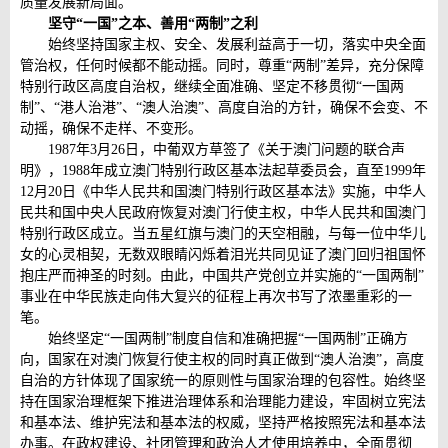
质量发展新局面。
坚守“一国”之本、善用“两制”之利
始终坚持国家主权、安全、发展利益高于一切，落实中央全面
管治权，任何时候都不能动摇。同时，尊重“两制”差异，充分保障
特别行政区高度自治权，继续全面准确、坚定不移贯彻“一国两
制”、“港人治港”、“澳人治澳”、高度自治的方针，确保不会变、不
动摇，确保不走样、不变形。
1987年3月26日，中葡双方草签了《关于澳门问题的联合声
明》，1988年成立澳门特别行政区基本法起草委员会，直至1999年
12月20日《中华人民共和国澳门特别行政区基本法》实施，中华人
民共和国中央人民政府恢复对澳门行使主权，中华人民共和国澳门
特别行政区成立。当五星红旗与澳门的天空相融，与每一位中华儿
女的心灵相契，无数双眼睛闪烁着泪光共同见证了澳门回归祖国怀
抱庄严而神圣的时刻。由此，中国共产党创立并实施的“一国两制”
事业在中华民族走向伟大复兴的征程上再次书写了浓墨重彩的一
笔。
始终坚定“一国两制”制度自信和准确把握“一国两制”正确方
向，国家在对澳门恢复行使主权的同时真正做到“澳人治澳”，高度
自治的方针体现了国家统一的原则性与国家治理的包容性。始终坚
持在国家治理框架下推进治理体系和治理能力建设，牢固树立宪法
和基本法、维护宪法和基本法的权威，坚持严格按照宪法和基本法
办事。在政权建设、社团管理和政治人才使用培养中，全面贯彻