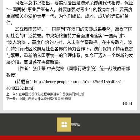
习近平总书记指出，要实现爱国爱澳光荣传统代代相传，保证
“一国两制”事业后继有人，就要加强对青少年的教育培养；要高度
重视和关心爱护青年一代，为他们成长、成才、成功创造良好条
件。
25载风雨兼程，“一国两制”在澳门的实践成果斐然，赢得了国
际社会的广泛赞誉。中央始终坚持并全面准确落实“一国两制”、
“澳人治澳”、高度自治的方针，从未有丝毫动摇。在中央政府、澳
门特别行政区政府及社会各界的通力合作下，澳门保持了持续稳定
与繁荣，重新纳入国家统一的治理体系，如今正迈入一个崭新的发
展阶段，盛世莲花再谱新篇。
〔作者：张仕荣 中央党校（国家行政学院）统一战线教研部
教授〕
(转载自：http://theory.people.com.cn/n1/2025/0115/c40531-
40402252.html)
上一条：
在中国式现代化进程中推进中华民族共同体建设
下一条：
中国共产党为什么能创造“双青树”奇迹
【
关闭
】
电脑版