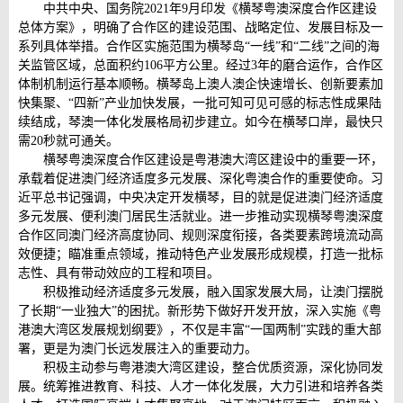
中共中央、国务院2021年9月印发《横琴粤澳深度合作区建设
总体方案》，明确了合作区的建设范围、战略定位、发展目标及一
系列具体举措。合作区实施范围为横琴岛“一线”和“二线”之间的海
关监管区域，总面积约106平方公里。经过3年的磨合运作，合作区
体制机制运行基本顺畅。横琴岛上澳人澳企快速增长、创新要素加
快集聚、“四新”产业加快发展，一批可知可见可感的标志性成果陆
续结成，琴澳一体化发展格局初步建立。如今在横琴口岸，最快只
需20秒就可通关。
横琴粤澳深度合作区建设是粤港澳大湾区建设中的重要一环，
承载着促进澳门经济适度多元发展、深化粤澳合作的重要使命。习
近平总书记强调，中央决定开发横琴，目的就是促进澳门经济适度
多元发展、便利澳门居民生活就业。进一步推动实现横琴粤澳深度
合作区同澳门经济高度协同、规则深度衔接，各类要素跨境流动高
效便捷；瞄准重点领域，推动特色产业发展形成规模，打造一批标
志性、具有带动效应的工程和项目。
积极推动经济适度多元发展，融入国家发展大局，让澳门摆脱
了长期“一业独大”的困扰。新形势下做好开发开放，深入实施《粤
港澳大湾区发展规划纲要》，不仅是丰富“一国两制”实践的重大部
署，更是为澳门长远发展注入的重要动力。
积极主动参与粤港澳大湾区建设，整合优质资源，深化协同发
展。统筹推进教育、科技、人才一体化发展，大力引进和培养各类