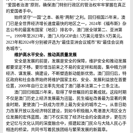
“爱国者治澳”原则，确保澳门特别行政区的管治权牢牢掌握在真正
的爱国者手中。
始终坚守“一国”之本、善用“两制”之利。回归祖国25年来，澳
门已是全世界经济增长速度最快的地区之一，2024年《福布斯》杂
志公布的最富有国家（地区）排名中，澳门居全球第二、亚洲第
一。1999年至2023年，澳门人均GDP由1.5万美元增至6.9万美元。
2023年和2024年分别被评选为“最佳亚洲会议城市”和“最佳会议商
务城市”。
维护高水平安全、推动高质量发展
安全是发展的前提，发展是安全的保障，维护安全和推动发展
都要坚定不移。要珍惜当前来之不易的安定祥和局面，集中精力拼
经济、谋发展、搞建设，不断塑造新动能新优势。澳门回归后，特
区政府和社会各界始终将维护国家主权、安全、发展利益放在首要
位置，2009年自行立法率先完成了澳门基本法第二十三条立法。
澳门回归祖国25年来，取得了举世瞩目的显著成就。这段时期
不仅是澳门历史上经济发展最为迅猛、民生福祉改善最为显著的黄
金时期，更使澳门一跃成为世界上最为安全的城市之一。从昔日助
力改革开放以及经济特区建设，到如今积极融入粤港澳大湾区全方
位发展的宏伟蓝图，澳门不仅实现了经济社会的全面进步，更在历
史记忆与文化认同的深度融合中，搭建起澳门民众与大陆人民心手
相连的桥梁，共同书写着民族团结与繁荣发展的新篇章。