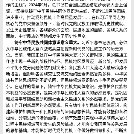
作的主线”。2024年9月，总书记在全国民族团结进步表彰大会上强
调，“坚持以铸牢中华民族共同体意识为主线，不断推进民族团结
进步事业，推动党的民族工作高质量发展”……在以习近平同志为
核心的党中央坚强领导下，新时代党的民族工作取得历史性成就、
发生历史性变革，各族群众的面貌、民族地区的面貌、民族关系的
面貌、中华民族的面貌都发生了历史性巨变。
铸牢中华民族共同体意识意义重大。
习近平总书记强调，必须
从中华民族伟大复兴战略高度把握新时代党的民族工作的历史方
位。当前，我国正处在中华民族伟大复兴的关键时期，党的民族工
作也出现一些新的阶段性特征。民族地区发展迈上新台阶，但发展
不平衡不充分问题仍然相对突出；各民族人口大流动大融居趋势不
断增强，但影响各民族交往交流交融的因素仍然复杂多样；中华民
族共同体思想基础不断巩固，但民族领域意识形态斗争仍然尖锐复
杂。在这样的背景下，铸牢中华民族共同体意识，是维护各民族根
本利益的必然要求，是实现中华民族伟大复兴的必然要求，是巩固
和发展平等团结互助和谐社会主义民族关系的必然要求，是党的民
族工作开创新局面的必然要求。只有铸牢中华民族共同体意识，构
建起维护祖国统一和民族团结的坚固思想长城，才能有效抵御各种
极端、分裂思想的渗透颠覆，才能有效应对实现中华民族伟大复兴
过程中民族领域可能发生的风险挑战，才能夯实我国民族关系发展
的思想基础，才能把新时代党的民族工作做好做细做扎实，不断实