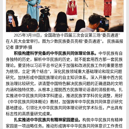
2025年3月10日，全国政协十四届三次会议第三场“委员通道”
在人民大会堂举行。图为少数民族委员亮相“委员通道”。 民族画报
记者 康梦婷/摄
积极构建科学完备的中华民族共同体理论体系。
中华民族有自
身独特的历史，解析中华民族的历史，就不能套用西方那一套民族
理论。要坚持以习近平总书记关于加强和改进民族工作的重要思想
为统领，立足“两个结合”，深化民族领域重大基础理论和现实问题
研究，加快形成中国民族理论的自主知识体系。深入开展中西方民
族治理比较研究，讲清楚中国特色解决民族问题的正确道路的文明
内涵和独特优势，从根本上摆脱西方民族理论话语的消极影响。扎
实推进中华民族共同体学科建设，推进民族学学科优化调整，用好
《中华民族共同体概论》教材，加强铸牢中华民族共同体意识研究
基地建设，引领壮大中华民族共同体理论研究学术队伍，产出具有
标志性的高质量研究成果。
扎实推进中华民族共有精神家园建设。
构筑中华民族共有精神
家园是一项战略任务。推动形成铸牢中华民族共同体意识工作责任