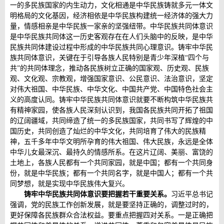
一的多民族国家的内生动力，文化相通是中华民族铸就多元一体文
明格局的文化基因，经济相依是中华民族构建统一经济体的强大力
量，情感相亲是中华民族一家亲的坚强纽带。中华民族共同体意识
是中华民族共同体这一历史客观存在在人们头脑中的反映，是中华
民族共同体建设过程中形成的中华民族共同心理意识。铸牢中华民
族共同体意识，关键在于引导各族人民特别是青少年深植“四个与
共”的共同体理念，推动各民族树立正确的国家观、历史观、民族
观、文化观、宗教观，增强国家意识、公民意识、法治意识，坚定
对伟大祖国、中华民族、中华文化、中国共产党、中国特色社会主
义的高度认同。铸牢中华民族共同体意识就要不断构筑中华民族共
有精神家园，使各族人民深刻认识到，我国各民族共同开拓了祖国
的辽阔疆域，共同缔造了统一的多民族国家，共同书写了辉煌的中
国历史，共同创造了灿烂的中华文化，共同培育了伟大的民族精
神，五千多年中华文明所孕育的伟大祖国、伟大民族，永远是全体
中华儿女最深沉、最持久的情感所系。在这片辽阔、美丽、富饶的
土地上，各族人民都有一个共同家园，就是中国；都有一个共同身
份，就是中华民族；都有一个共同名字，就是中国人；都有一个共
同梦想，就是实现中华民族伟大复兴。
铸牢中华民族共同体意识要把握若干重要关系。
习近平总书记
强调，党的民族工作创新发展，就是要坚持正确的，调整过时的，
更好保障各民族群众合法权益。要重点把握四对关系。一是正确把