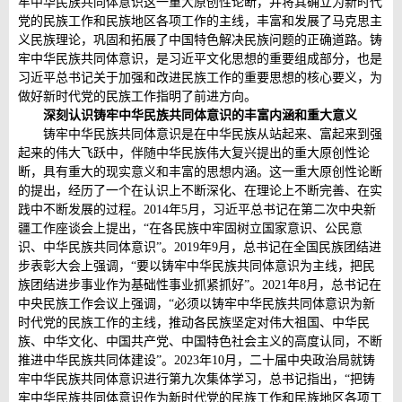
牢中华民族共同体意识这一重大原创性论断，并将其确立为新时代
党的民族工作和民族地区各项工作的主线，丰富和发展了马克思主
义民族理论，巩固和拓展了中国特色解决民族问题的正确道路。铸
牢中华民族共同体意识，是习近平文化思想的重要组成部分，也是
习近平总书记关于加强和改进民族工作的重要思想的核心要义，为
做好新时代党的民族工作指明了前进方向。
深刻认识铸牢中华民族共同体意识的丰富内涵和重大意义
铸牢中华民族共同体意识是在中华民族从站起来、富起来到强
起来的伟大飞跃中，伴随中华民族伟大复兴提出的重大原创性论
断，具有重大的现实意义和丰富的思想内涵。这一重大原创性论断
的提出，经历了一个在认识上不断深化、在理论上不断完善、在实
践中不断发展的过程。2014年5月，习近平总书记在第二次中央新
疆工作座谈会上提出，“在各民族中牢固树立国家意识、公民意
识、中华民族共同体意识”。2019年9月，总书记在全国民族团结进
步表彰大会上强调，“要以铸牢中华民族共同体意识为主线，把民
族团结进步事业作为基础性事业抓紧抓好”。2021年8月，总书记在
中央民族工作会议上强调，“必须以铸牢中华民族共同体意识为新
时代党的民族工作的主线，推动各民族坚定对伟大祖国、中华民
族、中华文化、中国共产党、中国特色社会主义的高度认同，不断
推进中华民族共同体建设”。2023年10月，二十届中央政治局就铸
牢中华民族共同体意识进行第九次集体学习，总书记指出，“把铸
牢中华民族共同体意识作为新时代党的民族工作和民族地区各项工