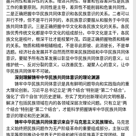
握共同性和差异性的关系。增进共同性、尊重和包容差异性是民族
工作的重要原则。共同性是主导，差异性不能削弱和危害共同性。
二是正确把握中华民族共同体意识和各民族意识的关系。二者可以
并行不悖，但不是平行并列的，本民族意识要服从和服务于中华民
族共同体意识。三是正确把握中华文化和各民族文化的关系。各民
族优秀传统文化都是中华文化的组成部分。中华文化是主干，各民
族文化是枝叶，根深干壮才能枝繁叶茂。四是正确把握物质和精神
的关系。物质和精神相辅相成，不是非此即彼、此消彼长，不是单
选题。经济社会发展并不自然而然带来民族团结和中华民族共同体
意识，要赋予所有改革发展以彰显中华民族共同体意识的意义，以
维护统一、反对分裂的意义，以改善民生、凝聚人心的意义，让中
华民族共同体牢不可破。
深刻理解铸牢中华民族共同体意识的理论渊源
铸牢中华民族共同体意识是具有鲜明问题导向和实践指向的重
大理论创新。习近平总书记立足“两个结合”特别是“第二个结合”，
强化了“四个自信”的历史逻辑，夯实了党的创新理论的文明根基，
解决了包括民族领域在内的各领域深层次理论问题。只有立足“两
个结合”特别是“第二个结合”，才能科学把握铸牢中华民族共同体
意识的理论和历史渊源。
铸牢中华民族共同体意识来自于马克思主义民族理论。
马克思
主义始终把民族问题作为无产阶级革命的重要组成部分，主张以民
族平等原则推动全世界无产阶级和被压迫民族真正实现团结、联