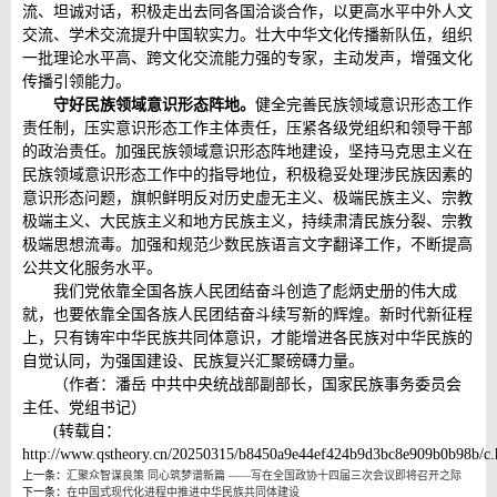
流、坦诚对话，积极走出去同各国洽谈合作，以更高水平中外人文
交流、学术交流提升中国软实力。壮大中华文化传播新队伍，组织
一批理论水平高、跨文化交流能力强的专家，主动发声，增强文化
传播引领能力。
守好民族领域意识形态阵地。
健全完善民族领域意识形态工作
责任制，压实意识形态工作主体责任，压紧各级党组织和领导干部
的政治责任。加强民族领域意识形态阵地建设，坚持马克思主义在
民族领域意识形态工作中的指导地位，积极稳妥处理涉民族因素的
意识形态问题，旗帜鲜明反对历史虚无主义、极端民族主义、宗教
极端主义、大民族主义和地方民族主义，持续肃清民族分裂、宗教
极端思想流毒。加强和规范少数民族语言文字翻译工作，不断提高
公共文化服务水平。
我们党依靠全国各族人民团结奋斗创造了彪炳史册的伟大成
就，也要依靠全国各族人民团结奋斗续写新的辉煌。新时代新征程
上，只有铸牢中华民族共同体意识，才能增进各民族对中华民族的
自觉认同，为强国建设、民族复兴汇聚磅礴力量。
（作者：潘岳 中共中央统战部副部长，国家民族事务委员会
主任、党组书记）
(转载自：
http://www.qstheory.cn/20250315/b8450a9e44ef424b9d3bc8e909b0b98b/c.
上一条：
汇聚众智谋良策 同心筑梦谱新篇 ——写在全国政协十四届三次会议即将召开之际
下一条：
在中国式现代化进程中推进中华民族共同体建设