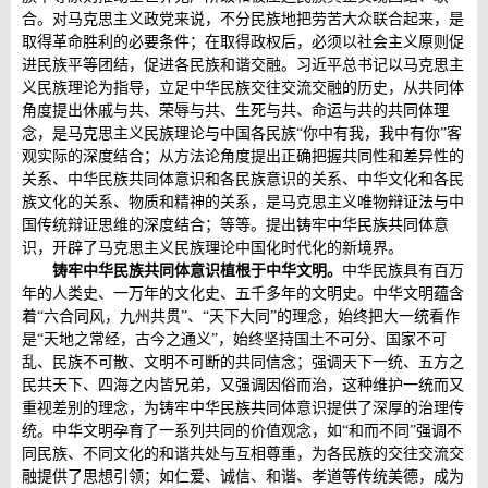
合。对马克思主义政党来说，不分民族地把劳苦大众联合起来，是
取得革命胜利的必要条件；在取得政权后，必须以社会主义原则促
进民族平等团结，促进各民族和谐交融。习近平总书记以马克思主
义民族理论为指导，立足中华民族交往交流交融的历史，从共同体
角度提出休戚与共、荣辱与共、生死与共、命运与共的共同体理
念，是马克思主义民族理论与中国各民族“你中有我，我中有你”客
观实际的深度结合；从方法论角度提出正确把握共同性和差异性的
关系、中华民族共同体意识和各民族意识的关系、中华文化和各民
族文化的关系、物质和精神的关系，是马克思主义唯物辩证法与中
国传统辩证思维的深度结合；等等。提出铸牢中华民族共同体意
识，开辟了马克思主义民族理论中国化时代化的新境界。
铸牢中华民族共同体意识植根于中华文明。
中华民族具有百万
年的人类史、一万年的文化史、五千多年的文明史。中华文明蕴含
着“六合同风，九州共贯”、“天下大同”的理念，始终把大一统看作
是“天地之常经，古今之通义”，始终坚持国土不可分、国家不可
乱、民族不可散、文明不可断的共同信念；强调天下一统、五方之
民共天下、四海之内皆兄弟，又强调因俗而治，这种维护一统而又
重视差别的理念，为铸牢中华民族共同体意识提供了深厚的治理传
统。中华文明孕育了一系列共同的价值观念，如“和而不同”强调不
同民族、不同文化的和谐共处与互相尊重，为各民族的交往交流交
融提供了思想引领；如仁爱、诚信、和谐、孝道等传统美德，成为