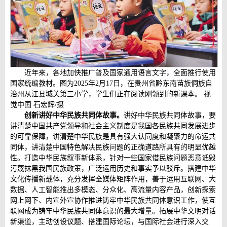
近年来，各地加快推广普及国家通用语言文字，全面推行使用
国家统编教材。图为2025年2月17日，在贵州省黔东南苗族侗族自
治州从江县城关第三小学，学生们正在阅读刚领到的新课本。 视
觉中国 石宏辉/摄
创新讲好中华民族共同体故事。
讲好中华民族共同体故事，要
讲清楚中国共产党领导和社会主义制度是我国各民族共同发展进步
的可靠保障，讲清楚中华民族是具有强大认同度和凝聚力的命运共
同体，讲清楚中国特色解决民族问题的正确道路所具有的明显优越
性。打造中华民族叙事新体系，针对一些国家借民族问题恶意诋毁
污蔑抹黑我国民族政策，广泛运用历史和事实予以驳斥。搭建中华
文化传播新载体，充分发挥全媒体矩阵作用，善于运用互联网、大
数据、人工智能推出多模态、分众化、高流量内容产品，创新探索
网上网下、内宣外宣协作推进铸牢中华民族共同体意识工作，使互
联网成为铸牢中华民族共同体意识的最大增量。拓展中华文明对话
新渠道，主动创设议题、搭建国际论坛，与国际社会进行深入交