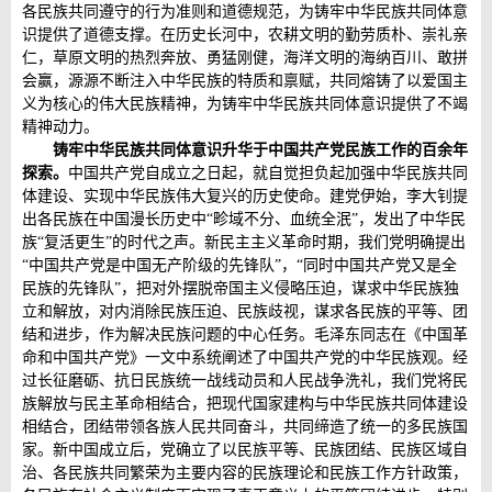
各民族共同遵守的行为准则和道德规范，为铸牢中华民族共同体意
识提供了道德支撑。在历史长河中，农耕文明的勤劳质朴、崇礼亲
仁，草原文明的热烈奔放、勇猛刚健，海洋文明的海纳百川、敢拼
会赢，源源不断注入中华民族的特质和禀赋，共同熔铸了以爱国主
义为核心的伟大民族精神，为铸牢中华民族共同体意识提供了不竭
精神动力。
铸牢中华民族共同体意识升华于中国共产党民族工作的百余年
探索。
中国共产党自成立之日起，就自觉担负起加强中华民族共同
体建设、实现中华民族伟大复兴的历史使命。建党伊始，李大钊提
出各民族在中国漫长历史中“畛域不分、血统全泯”，发出了中华民
族“复活更生”的时代之声。新民主主义革命时期，我们党明确提出
“中国共产党是中国无产阶级的先锋队”，“同时中国共产党又是全
民族的先锋队”，把对外摆脱帝国主义侵略压迫，谋求中华民族独
立和解放，对内消除民族压迫、民族歧视，谋求各民族的平等、团
结和进步，作为解决民族问题的中心任务。毛泽东同志在《中国革
命和中国共产党》一文中系统阐述了中国共产党的中华民族观。经
过长征磨砺、抗日民族统一战线动员和人民战争洗礼，我们党将民
族解放与民主革命相结合，把现代国家建构与中华民族共同体建设
相结合，团结带领各族人民共同奋斗，共同缔造了统一的多民族国
家。新中国成立后，党确立了以民族平等、民族团结、民族区域自
治、各民族共同繁荣为主要内容的民族理论和民族工作方针政策，