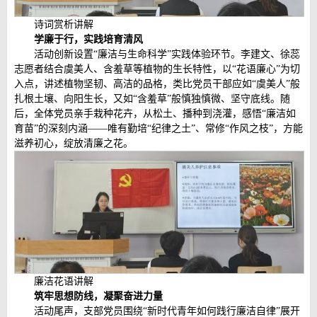
诗词赏析讲解
学廉于行，实践培育清风
活动创新设置“廉洁与生命科学”实践体验环节。李建文、徐蕊
志愿者结合虞美人、含羞草等植物的生长特性，以“花语廉心”为切
入点，讲述植物坚韧、高洁的品格，类比党员干部应如“虞美人”般
扎根土壤、向阳生长，又如“含羞草”般慎独慎微、坚守底线。随
后，全体党员亲手栽种花卉，从松土、播种到浇灌，感悟“廉洁如
育苗”的深刻内涵——唯有勤培“纪律之土”、常修“作风之枝”，方能
滋养初心，绽放清廉之花。
廉洁花语讲解
筑牢思想防线，凝聚奋进力量
活动尾声，支部党员围绕“新时代青年如何践行廉洁自律”展开