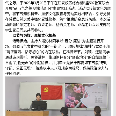
气之际，于2025年3月20日下午在江安校区综合楼B座507教室联合
开展“品节气之美 树廉洁新风”主题党日活动。活动以传统文化为纽
带，将节气知识科普、廉洁文化教育与劳动实践相结合，引导党员
在感受自然之美中强化党性修养，筑牢拒腐防变思想防线。本次活
动由帕哈尔定老师、袁玲老师、杨秀英老师、邓磊老师以及支部的
学生党员同志共同参与。
以节气为媒，厚植文化根基
活动伊始，主持人熊沁林同学以“春分·廉洁”为主题进行开
场，强调节气文化中蕴含的“平衡守正、顺应规律”精神与党员干部
“清正廉洁、恪守初心”的内在联系。在科普环节，刘颖、连娟同学
通过诗词赏析、民俗讲解，生动阐释春分“昼夜均分”的自然规律与
谷雨“润物无声”的奉献精神，并引申至党员干部需如节气般“守时
守纪、公正无私”，始终以中央八项规定为标尺，保持政治定力与
作风纯洁。