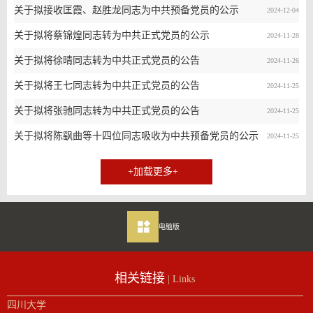
关于拟接收匡霞、赵胜龙同志为中共预备党员的公示
2024-12-04
关于拟将蔡锦煌同志转为中共正式党员的公示
2024-11-28
关于拟将徐晴同志转为中共正式党员的公告
2024-11-26
关于拟将王七同志转为中共正式党员的公告
2024-11-25
关于拟将张驰同志转为中共正式党员的公告
2024-11-25
关于拟将陈飖曲等十四位同志吸收为中共预备党员的公示
2024-11-25
+加载更多+
电脑版
相关链接
| Links
四川大学