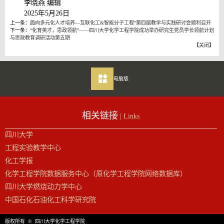
李晓燕 编辑
2025年5月26日
上一条：
面向多元化人才培养—互联化工&智能分子工程”第四届教学与实践研讨会顺利召开
下一条：
“化育英才，思政领航”——四川大学化学工程学院成功举办研究生党员学长领航计划
与思政教育调研活动第五期
【
关闭
】
电脑版
相关链接
| Links
四川大学
工程实验教学中心
化工学报
化学工程学院数据服务中心（原化学工程学院网络数据库）
四川大学燃烧动力学中心
中国石化石油化工科学研究院
版权所有 © 四川大学化学工程学院