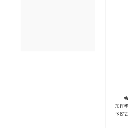
东作
予仪