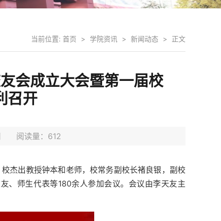
当前位置:
首页
>
学院资讯
>
新闻动态
>
正文
校友会成立大会暨第一届校
利召开
8日 阅读量：
612
，校杰出教授钟本和老师，校常务副校长褚良银，副校
友、师生代表等180余人参加会议。会议由李天友主