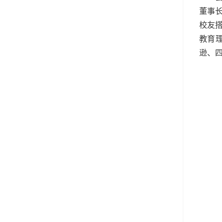
董事
校友
教育
逊、