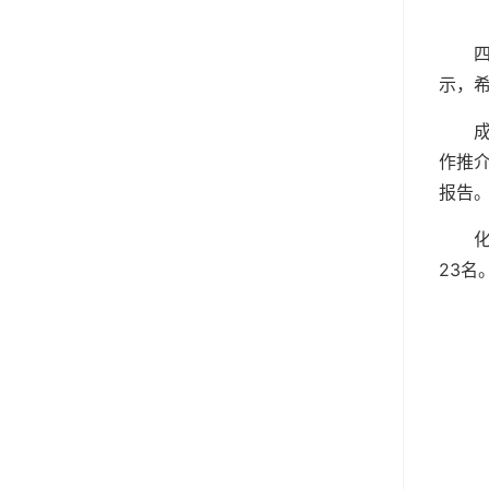
示，
作推
报告
23